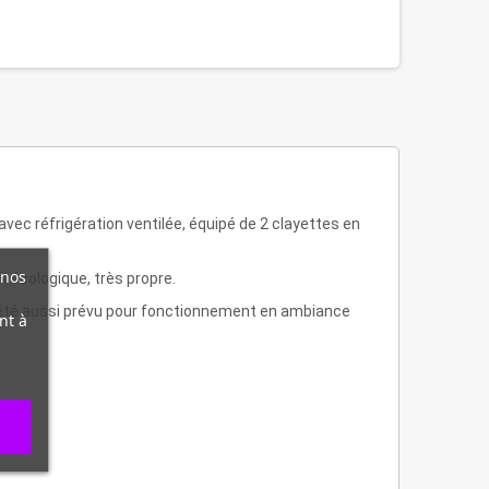
vec réfrigération ventilée, équipé de 2 clayettes en
 nos
t écologique, très propre.
 a été aussi prévu pour fonctionnement en ambiance
nt à