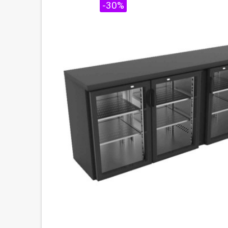
PROMO !
-30%