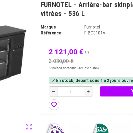
FURNOTEL - Arrière-bar skinpl
vitrées - 536 L
Marque
Furnotel
Référence
F-BC3101V
2 121,00 €
HT
3 030,00 €
Livraison personnalisée avec suivi
En stock, départ sous 1 à 2 jours ouvr
check
shopp
remove
add
favorite_border
zoom_out_map