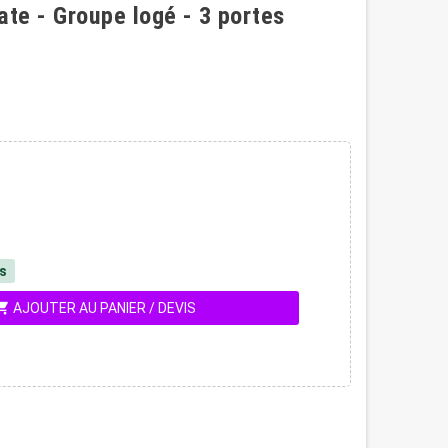
ate - Groupe logé - 3 portes
és
ing_cart
AJOUTER AU PANIER / DEVIS