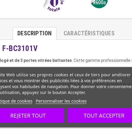
DESCRIPTION
CARACTÉRISTIQUES
s, F-BC3101V
logé et de 3 portes vitrées battantes
. Cette gamme professionnelle a
ite Web utilise ses propres cookies et ceux de tiers pour améliorer
s nos modèles d'arrières bar réfrigérés sont équipés d'un gaz réfrigéran
ices et vous montrer des publicités liées à vos préférences en
intérieure en inox. La température est
+0°C à +10°C
, mais l'arrière bar
ysant vos habitudes de navigation. Pour donner votre consenteme
utilisation, appuyez sur le bouton Accepter.
tique de cookies
Personnaliser les cookies
REJETER TOUT
TOUT ACCEPTER