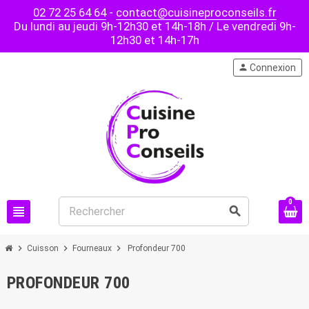
02 72 25 64 64
-
contact@cuisineproconseils.fr
Du lundi au jeudi 9h-12h30 et 14h-18h / Le vendredi 9h-
12h30 et 14h-17h
person
Connexion
0
view_headline
search
chevron_right
chevron_right
chevron_right
Cuisson
Fourneaux
Profondeur 700
PROFONDEUR 700