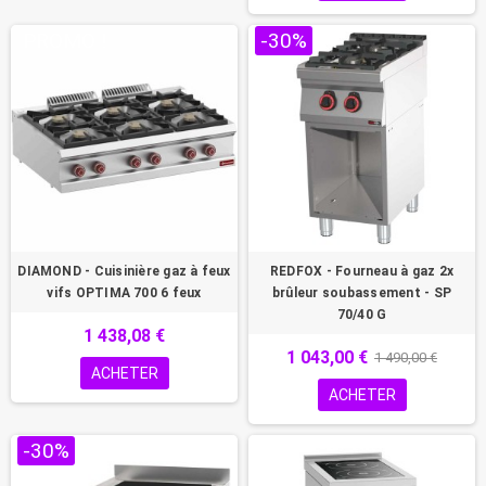
PROMO !
-30%
DIAMOND - Cuisinière gaz à feux
REDFOX - Fourneau à gaz 2x
vifs OPTIMA 700 6 feux
brûleur soubassement - SP
70/40 G
1 438,08 €
1 043,00 €
1 490,00 €
ACHETER
ACHETER
-30%