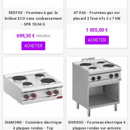
REDFOX - Fourneau à gaz 2x
ATOSA - Fourneau gaz sur
brûleur ECO sans soubassement
placard 2 feux vifs 2 x 7 kW
- SPB 70/04 G
1 055,00 €
699,30 €
999,00 €
ACHETER
ACHETER
PROMO !
DIAMOND - Cuisinière électrique
DIVERSO - Fourneau électrique 4
4 plaques rondes - Top
plaques rondes sur armoire