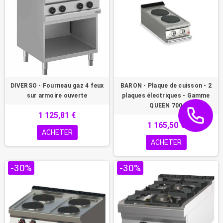
DIVERSO - Fourneau gaz 4 feux
BARON - Plaque de cuisson - 2
sur armoire ouverte
plaques électriques - Gamme
QUEEN 700
1 125,81 €
1 165,50 €
ACHETER
ACHETER
-30%
-30%