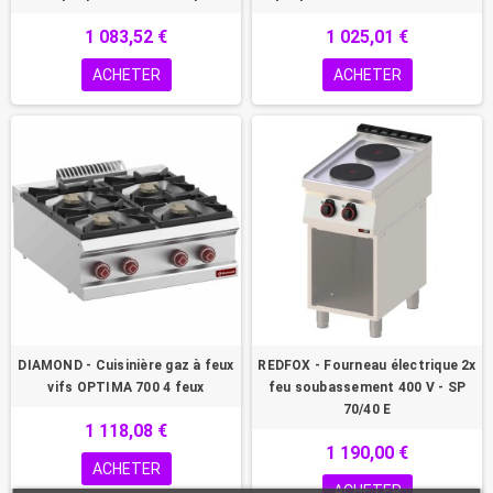
1 083,52 €
1 025,01 €
ACHETER
ACHETER
PROMO !
DIAMOND - Cuisinière gaz à feux
REDFOX - Fourneau électrique 2x
vifs OPTIMA 700 4 feux
feu soubassement 400 V - SP
70/40 E
1 118,08 €
1 190,00 €
ACHETER
ACHETER