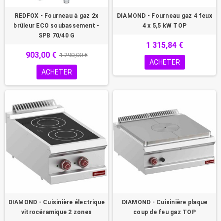
REDFOX - Fourneau à gaz 2x
DIAMOND - Fourneau gaz 4 feux
brûleur ECO soubassement -
4 x 5,5 kW TOP
SPB 70/40 G
1 315,84 €
903,00 €
1 290,00 €
ACHETER
ACHETER
DIAMOND - Cuisinière électrique
DIAMOND - Cuisinière plaque
vitrocéramique 2 zones
coup de feu gaz TOP