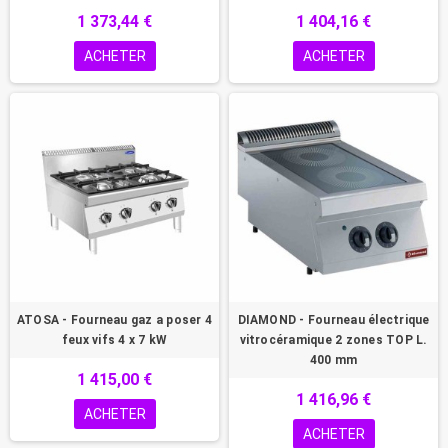
1 373,44 €
1 404,16 €
ACHETER
ACHETER
ATOSA - Fourneau gaz a poser 4
DIAMOND - Fourneau électrique
feux vifs 4 x 7 kW
vitrocéramique 2 zones TOP L.
400 mm
1 415,00 €
1 416,96 €
ACHETER
ACHETER