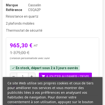
Marque
Casselin
Référence
CSQA2P
Résistance en quartz
2 plafonds mobiles
Thermostat de sécurité
965,30 €
HT
1 379,00 €
Livraison personnalisée avec suivi
En stock, départ sous 2 à 3 jours ouvrés
check
shopping_cart
remove
add
AJOUTER AU PANIER / DEVIS
Ce site Web utilise ses propres cookies et ceux de tiers
favorite_border
pour améliorer nos services et vous montrer des
publicités liées à vos préférences en analysant vos
habitudes de navigation. Pour donner votre
consentement à son utilisation, appuyez sur le bouton