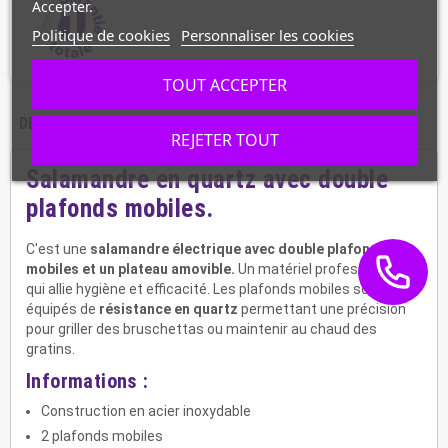
Accepter.
Politique de cookies
Personnaliser les cookies
TOUT ACCEPTER
DESCRIPTION
CARACTÉRISTIQUES
REJETER TOUT
Salamandre en quartz avec double
plafonds mobiles.
C'est une
salamandre électrique avec double plafonds
mobiles et un plateau amovible.
Un matériel professionnel
qui allie hygiène et efficacité. Les plafonds mobiles sont
équipés de
résistance en quartz
permettant une précision
pour griller des bruschettas ou maintenir au chaud des
gratins.
Informations :
Construction en acier inoxydable
2 plafonds mobiles