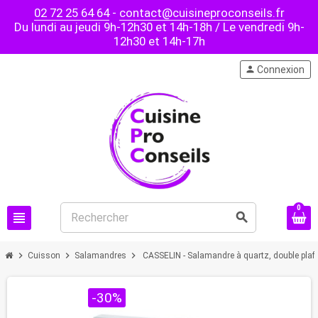
02 72 25 64 64
-
contact@cuisineproconseils.fr
Du lundi au jeudi 9h-12h30 et 14h-18h / Le vendredi 9h-
12h30 et 14h-17h
person
Connexion
0
view_headline
search
chevron_right
chevron_right
chevron_right
Cuisson
Salamandres
CASSELIN - Salamandre à quartz, double pla
PROMO !
-30%