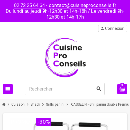
02 72 25 64 64
-
contact@cuisineproconseils.fr
Du lundi au jeudi 9h-12h30 et 14h-18h / Le vendredi 9h-
12h30 et 14h-17h
person
Connexion
0
view_headline
search
chevron_right
chevron_right
chevron_right
chevron_right
Cuisson
Snack
Grills panini
CASSELIN - Grill panini double Premi
PROMO !
-30%