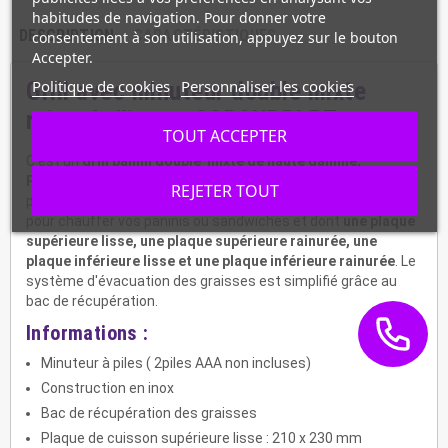
habitudes de navigation. Pour donner votre
DESCRIPTION
CARACTÉRISTIQUES
consentement à son utilisation, appuyez sur le bouton
Accepter.
Politique de cookies
Personnaliser les cookies
Grill avec minuteur double mixte
rainurée/lisse - CGP2HRBLPT
TOUT ACCEPTER
C'est un
grill panini double mixte de haute gamme,
Premium,
avec 2 plaques de cuisson supérieures et 2
REJETER TOUT
plaques de cuisson inférieures
.
Un matériel professionnel
pour chauffer vos paninis ou sandwiches
et
dont
une plaque
supérieure lisse, une plaque supérieure rainurée, une
plaque inférieure lisse et une plaque inférieure rainurée
. Le
système d'évacuation des graisses est simplifié grâce au
bac de récupération.
Informations :
Minuteur à piles ( 2piles AAA non incluses)
Construction en inox
Bac de récupération des graisses
Plaque de cuisson supérieure lisse : 210 x 230 mm