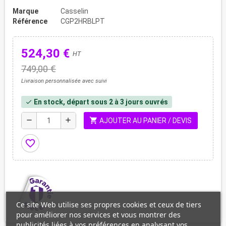
Marque
Casselin
Référence
CGP2HRBLPT
524,30 €
HT
749,00 €
Livraison personnalisée avec suivi
En stock, départ sous 2 à 3 jours ouvrés
check
shopping_cart
remove
add
AJOUTER AU PANIER / DEVIS
favorite_border
Ce site Web utilise ses propres cookies et ceux de tiers
pour améliorer nos services et vous montrer des
publicités liées à vos préférences en analysant vos