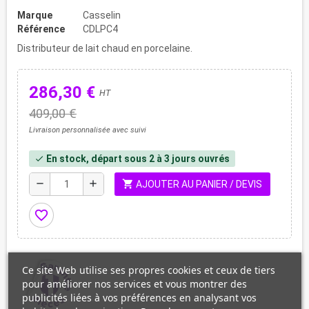
Marque
Casselin
Référence
CDLPC4
Distributeur de lait chaud en porcelaine.
286,30 €
HT
409,00 €
Livraison personnalisée avec suivi
En stock, départ sous 2 à 3 jours ouvrés
check
shopping_cart
remove
add
AJOUTER AU PANIER / DEVIS
favorite_border
Ce site Web utilise ses propres cookies et ceux de tiers
pour améliorer nos services et vous montrer des
publicités liées à vos préférences en analysant vos