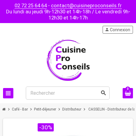
02 72 25 64 64
-
contact@cuisineproconseils.fr
Du lundi au jeudi 9h-12h30 et 14h-18h / Le vendredi 9h-
12h30 et 14h-17h
person
Connexion
0
view_headline
search
chevron_right
chevron_right
chevron_right
chevron_right
Café - Bar
Petit-déjeuner
Distributeur
CASSELIN - Distributeur de la
PROMO !
-30%