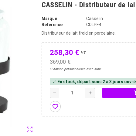
CASSELIN - Distributeur de lai
Marque
Casselin
Référence
CDLPF4
Distributeur de lait froid en porcelaine.
258,30 €
HT
369,00 €
Livraison personnalisée avec suivi
En stock, départ sous 2 à 3 jours ouvr
check
shopp
remove
add
favorite_border
zoom_out_map