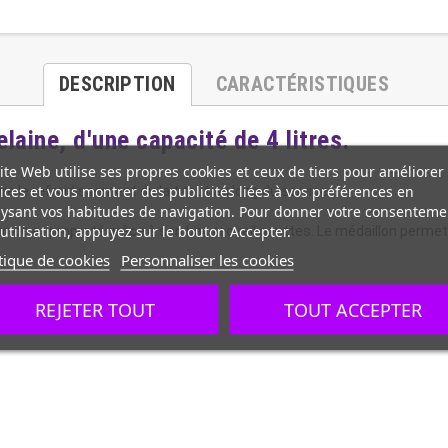
DESCRIPTION
CARACTÉRISTIQUES
elaine, d'une capacité de 4 litres.
ite Web utilise ses propres cookies et ceux de tiers pour améliorer
ices et vous montrer des publicités liées à vos préférences en
re le refroidissement du lait tout au long du service.
ysant vos habitudes de navigation. Pour donner votre consenteme
utilisation, appuyez sur le bouton Accepter.
gance et propreté grâce à son bac recueil gouttes. Le médaillon permet 
tique de cookies
Personnaliser les cookies
REJETER TOUT
TOUT ACCEPTER