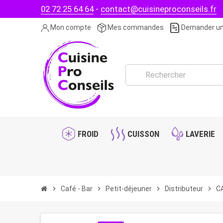
02 72 25 64 64
-
contact@cuisineproconseils.fr
Mon compte
Mes commandes
Demander un
FROID
CUISSON
LAVERIE
chevron_right
Café - Bar
chevron_right
Petit-déjeuner
chevron_right
Distributeur
chevron_right
CA