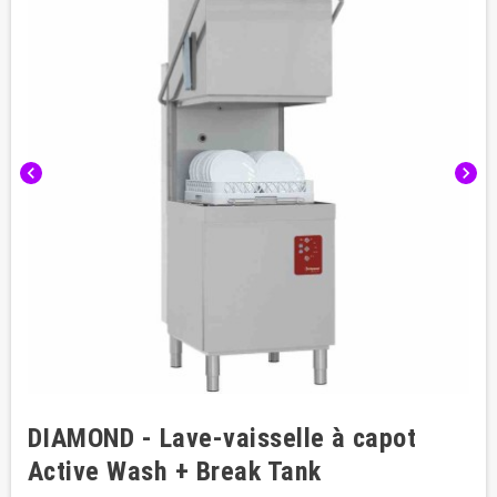
chevron_left
chevron_right
DIAMOND - Lave-vaisselle à capot
Active Wash + Break Tank