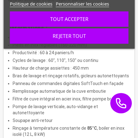
Politique de cookies
Personnaliser les cookies
TOUT ACCEPTER
Informations :
REJETER TOUT
Réalisation en "double parois" avec isolation thermique
Pieds en inox réglables (160-220 mm)
Productivité : 60 à 24 paniers/h
Cycles de lavage : 60", 110", 150" ou continu
Hauteur de charge assiettes : 450 mm
Bras de lavage et rinçage rotatifs, gicleurs autonettoyants
Panneau de commandes digitales SoftTouch en façade
Remplissage automatique de la cuve emboutie
Filtre de cuve intégral en acier inox, filtre pompe breveté
Pompe de lavage verticale, auto-vidange et
autonettoyante
Soupape anti-retour
Rinçage à température constante de
85°C
, boiler en inox
isolé (12 L, 8 kW)