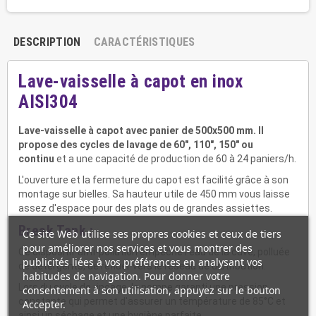
DESCRIPTION
CARACTÉRISTIQUES
Lave-vaisselle à capot en inox
AISI304
Lave-vaisselle à capot avec panier de 500x500 mm. Il
propose des cycles de lavage de 60", 110", 150" ou
continu
et a une capacité de production de 60 à 24 paniers/h.
L'ouverture et la fermeture du capot est facilité grâce à son
montage sur bielles. Sa hauteur utile de 450 mm vous laisse
assez d'espace pour des plats ou de grandes assiettes.
Break Tank :
Ce site Web utilise ses propres cookies et ceux de tiers
pour améliorer nos services et vous montrer des
Ce dispositif anti-pollution empêche l'eau de la cuve, polluée
publicités liées à vos préférences en analysant vos
de détergents, de refluer vers le réseau de distribution.
habitudes de navigation. Pour donner votre
Lors du cycle de rinçage, la pompe garanti une pression
consentement à son utilisation, appuyez sur le bouton
constante qui permet d'assurer un température de 85°C et
Accepter.
ainsi un séchage et une hygiène parfaite.