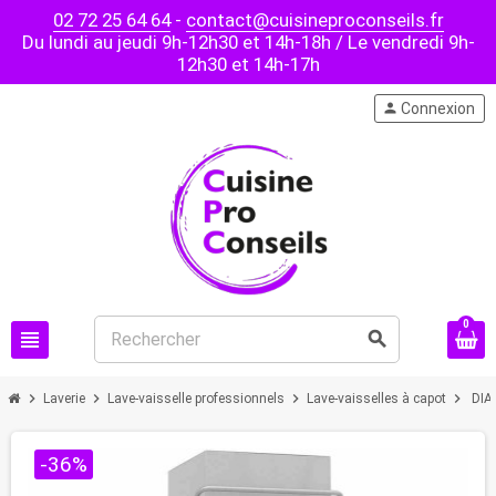
02 72 25 64 64
-
contact@cuisineproconseils.fr
Du lundi au jeudi 9h-12h30 et 14h-18h / Le vendredi 9h-
12h30 et 14h-17h
person
Connexion
0
view_headline
search
chevron_right
chevron_right
chevron_right
chevron_right
Laverie
Lave-vaisselle professionnels
Lave-vaisselles à capot
DIA
-36%