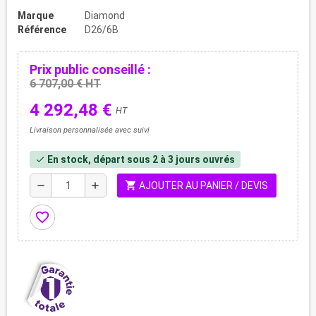
Marque
Diamond
Référence
D26/6B
Prix public conseillé :
6 707,00 € HT
4 292,48 €
HT
Livraison personnalisée avec suivi
En stock, départ sous 2 à 3 jours ouvrés
check
shopping_cart
remove
add
AJOUTER AU PANIER / DEVIS
favorite_border