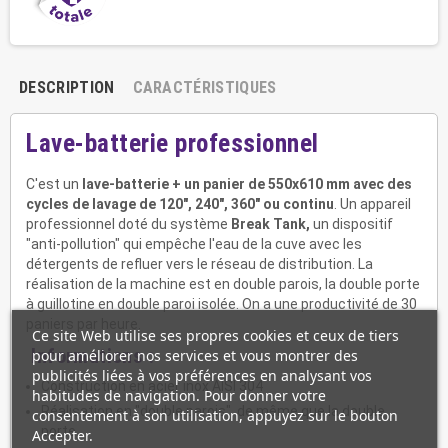
DESCRIPTION
CARACTÉRISTIQUES
Lave-batterie professionnel
C'est un
lave-batterie + un panier de 550x610 mm avec des
cycles de lavage de 120", 240", 360" ou continu
. Un appareil
professionnel doté du système
Break Tank,
un dispositif
"anti-pollution" qui empêche l'eau de la cuve avec les
détergents de refluer vers le réseau de distribution. La
réalisation de la machine est en double parois, la double porte
à guillotine en double paroi isolée. On a une productivité de 30
paniers par heure.
Ce site Web utilise ses propres cookies et ceux de tiers
Informations :
pour améliorer nos services et vous montrer des
publicités liées à vos préférences en analysant vos
Construction en acier inox AISI 304
habitudes de navigation. Pour donner votre
Réalisation en "double parois", de même que la double
consentement à son utilisation, appuyez sur le bouton
porte
Accepter.