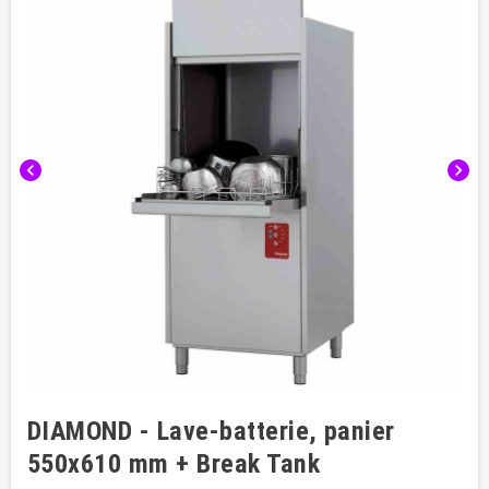
chevron_left
chevron_right
DIAMOND - Lave-batterie, panier
550x610 mm + Break Tank