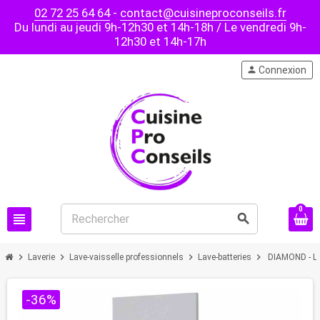
02 72 25 64 64
-
contact@cuisineproconseils.fr
Du lundi au jeudi 9h-12h30 et 14h-18h / Le vendredi 9h-
12h30 et 14h-17h
person
Connexion
0
view_headline
search
chevron_right
chevron_right
chevron_right
chevron_right
Laverie
Lave-vaisselle professionnels
Lave-batteries
DIAMOND - La
-36%