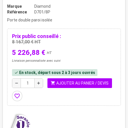
Marque
Diamond
Référence
D701/8P
Porte double paroi isolée
Prix public conseillé :
8 167,00 € HT
5 226,88 €
HT
Livraison personnalisée avec suivi
En stock, départ sous 2 à 3 jours ouvrés
check
shopping_cart
remove
add
AJOUTER AU PANIER / DEVIS
favorite_border