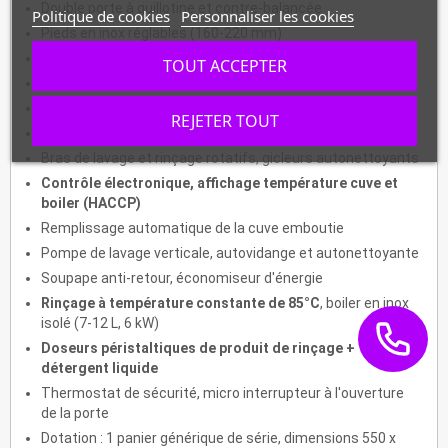
Double porte à guillotine et contre-balancée
Politique de cookies
Personnaliser les cookies
Pieds en inox réglables (160-220 mm)
Lave-batterie + système Break Tank, anti-pollution
TOUT ACCEPTER
Cycles de lavage : 120", 240", 360" ou continu
Productivité : 30 paniers par heure
REJETER TOUT
Hauteur de charge platines : 650 mm
Bras de lavage et rinçage rotatifs, gicleurs autonettoyants
Contrôle électronique, affichage température cuve et
boiler (HACCP)
Remplissage automatique de la cuve emboutie
Pompe de lavage verticale, autovidange et autonettoyante
Soupape anti-retour, économiseur d'énergie
Rinçage à température constante de 85°C
, boiler en inox
isolé (7-12 L, 6 kW)
Doseurs péristaltiques de produit de rinçage +
détergent liquide
Thermostat de sécurité, micro interrupteur à l'ouverture
de la porte
Dotation : 1 panier générique de série, dimensions 550 x