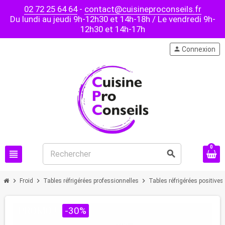
02 72 25 64 64
-
contact@cuisineproconseils.fr
Du lundi au jeudi 9h-12h30 et 14h-18h / Le vendredi 9h-
12h30 et 14h-17h
person
Connexion
0
view_headline
search
chevron_right
chevron_right
chevron_right
Froid
Tables réfrigérées professionnelles
Tables réfrigérées positives
PROMO !
-30%