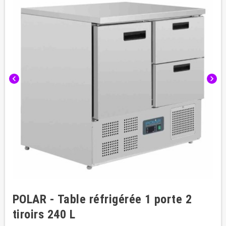
chevron_left
chevron_right
POLAR - Table réfrigérée 1 porte 2
tiroirs 240 L