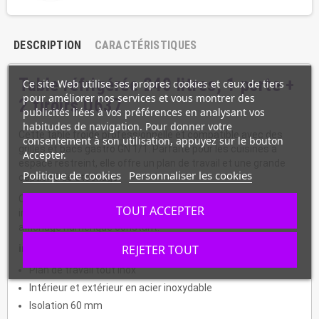
DESCRIPTION
CARACTÉRISTIQUES
Table réfrigérée 240 litres
, 1 porte +
Ce site Web utilise ses propres cookies et ceux de tiers
pour améliorer nos services et vous montrer des
2 tiroirs U637
publicités liées à vos préférences en analysant vos
habitudes de navigation. Pour donner votre
Cette table froide professionnelle et compatible avec des
consentement à son utilisation, appuyez sur le bouton
grilles et bacs gastro GN 1/1. Parfaite pour les cuisines à
Accepter.
espace restreint, elle offre un plan de travail et une grande
Politique de cookies
Personnaliser les cookies
capacité de stockage.
Compresseur/condenseur gain de place situé dans la partie
TOUT ACCEPTER
inférieure.
Commande entièrement automatique
avec
affichage numérique constant.
REJETER TOUT
informations :
Plan de travail tout inox
Intérieur et extérieur en acier inoxydable
Isolation 60 mm