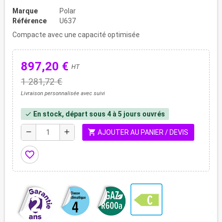
Marque
Polar
Référence
U637
Compacte avec une capacité optimisée
897,20 €
HT
1 281,72 €
Livraison personnalisée avec suivi
En stock, départ sous 4 à 5 jours ouvrés
check
shopping_cart
remove
add
AJOUTER AU PANIER / DEVIS
favorite_border