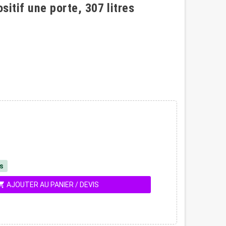
sitif une porte, 307 litres
és
ing_cart
AJOUTER AU PANIER / DEVIS