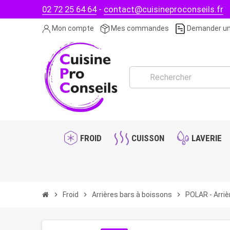
02 72 25 64 64
-
contact@cuisineproconseils.fr
Mon compte
Mes commandes
Demander un
FROID
CUISSON
LAVERIE
chevron_right
Froid
chevron_right
Arrières bars à boissons
chevron_right
POLAR - Arrièr