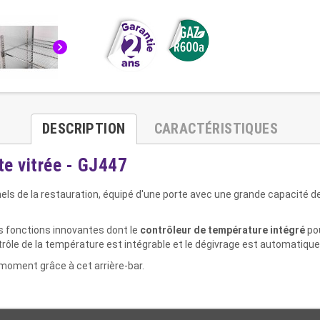
chevron_right
DESCRIPTION
CARACTÉRISTIQUES
rte vitrée - GJ447
nels de la restauration, équipé d'une porte avec une grande capacité 
s fonctions innovantes dont le
contrôleur de température intégré
pou
ontrôle de la température est intégrable et le dégivrage est automatique
moment grâce à cet arrière-bar.