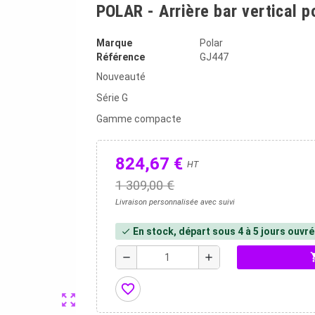
POLAR - Arrière bar vertical po
Marque
Polar
Référence
GJ447
Nouveauté
Série G
Gamme compacte
824,67 €
HT
1 309,00 €
Livraison personnalisée avec suivi
En stock, départ sous 4 à 5 jours ouvr
check
shopp
remove
add
favorite_border
zoom_out_map