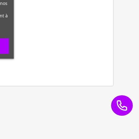
 nos
nt à