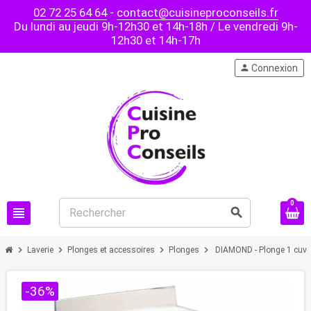
02 72 25 64 64
-
contact@cuisineproconseils.fr
Du lundi au jeudi 9h-12h30 et 14h-18h / Le vendredi 9h-
12h30 et 14h-17h
person
Connexion
0
view_headline
search
chevron_right
chevron_right
chevron_right
chevron_right
Laverie
Plonges et accessoires
Plonges
DIAMOND - Plonge 1 cuve
-36%