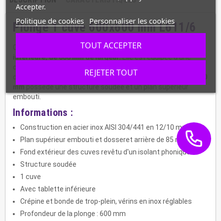
Accepter.
Politique de cookies
Personnaliser les cookies
Plonge 1 cuve 600x600 mm L611/6
TOUT ACCEPTER
C'est une
plonge murale inox d'1 cuve avec une tablette
inférieure, de 600 mm de largeur.
Elle est équipée d'une
crépine et bonde de trop-plein, de vérins en inox réglables et
REJETER TOUT
d'un dosseret arrière de 85 mm. La plonge de
profondeur 600
mm
possède une structure soudée et un plan supérieur
embouti.
Informations :
Construction en acier inox AISI 304/441 en 12/10 mm
Plan supérieur embouti et dosseret arrière de 85 mm
Fond extérieur des cuves revêtu d'un isolant phonique
Structure soudée
1 cuve
Avec tablette inférieure
Crépine et bonde de trop-plein, vérins en inox réglables
Profondeur de la plonge : 600 mm