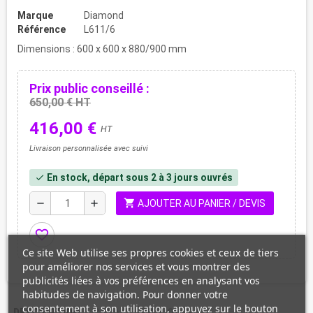
Marque
Diamond
Référence
L611/6
Dimensions : 600 x 600 x 880/900 mm
Prix public conseillé :
650,00 € HT
416,00 €
HT
Livraison personnalisée avec suivi
En stock, départ sous 2 à 3 jours ouvrés
check
shopping_cart
remove
add
AJOUTER AU PANIER / DEVIS
favorite_border
Ce site Web utilise ses propres cookies et ceux de tiers
pour améliorer nos services et vous montrer des
publicités liées à vos préférences en analysant vos
habitudes de navigation. Pour donner votre
consentement à son utilisation, appuyez sur le bouton
DESCRIPTION
CARACTÉRISTIQUES