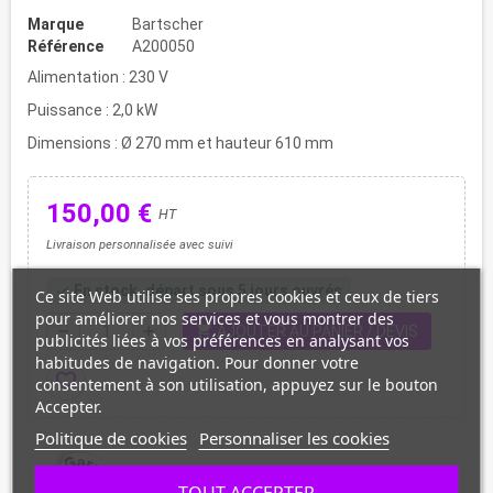
Marque
Bartscher
Référence
A200050
Alimentation : 230 V
Puissance : 2,0 kW
Dimensions : Ø 270 mm et hauteur 610 mm
150,00 €
HT
Livraison personnalisée avec suivi
En stock, départ sous 5 jours ouvrés
check
Ce site Web utilise ses propres cookies et ceux de tiers
pour améliorer nos services et vous montrer des
shopping_cart
remove
add
AJOUTER AU PANIER / DEVIS
publicités liées à vos préférences en analysant vos
habitudes de navigation. Pour donner votre
favorite_border
consentement à son utilisation, appuyez sur le bouton
Accepter.
Politique de cookies
Personnaliser les cookies
TOUT ACCEPTER