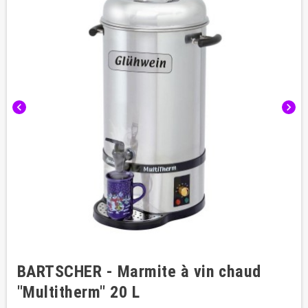
chevron_left
chevron_right
BARTSCHER - Marmite à vin chaud
"Multitherm" 20 L