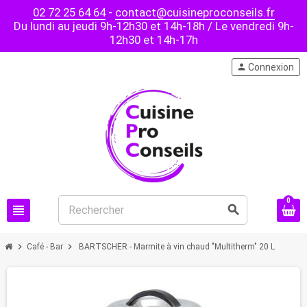
02 72 25 64 64
-
contact@cuisineproconseils.fr
Du lundi au jeudi 9h-12h30 et 14h-18h / Le vendredi 9h-
12h30 et 14h-17h
person
Connexion
0
view_headline
search
chevron_right
chevron_right
Café - Bar
BARTSCHER - Marmite à vin chaud "Multitherm" 20 L