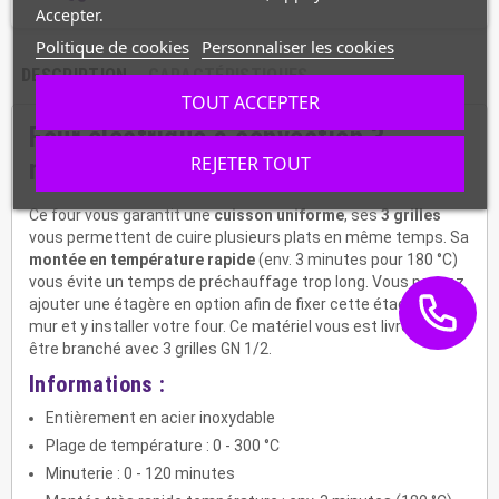
Accepter.
Politique de cookies
Personnaliser les cookies
DESCRIPTION
CARACTÉRISTIQUES
TOUT ACCEPTER
Four électrique à convection 3
REJETER TOUT
niveaux -
120789
Ce four vous garantit une
cuisson uniforme
, ses
3 grilles
vous permettent de cuire plusieurs plats en même temps. Sa
montée en température rapide
(env. 3 minutes pour 180 °C)
vous évite un temps de préchauffage trop long. Vous pouvez
ajouter une étagère en option afin de fixer cette étagère au
mur et y installer votre four. Ce matériel vous est livré prêt à
être branché avec 3 grilles GN 1/2.
Informations :
Entièrement en acier inoxydable
Plage de température : 0 - 300 °C
Minuterie : 0 - 120 minutes