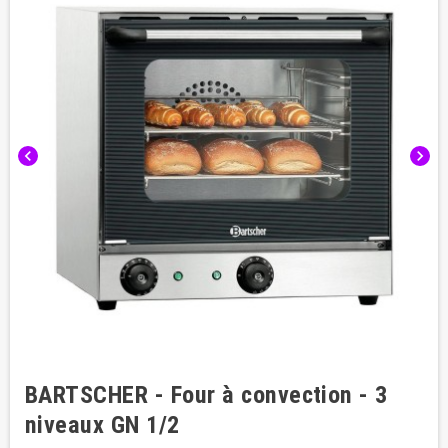
chevron_left
chevron_right
BARTSCHER - Four à convection - 3
niveaux GN 1/2