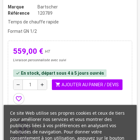
Marque
Bartscher
Référence
120789
Temps de chauffe rapide
Format GN 1/2
559,00 €
HT
Livraison personnalisée avec suivi
En stock, départ sous 4 à 5 jours ouvrés
check
shopping_cart
remove
add
AJOUTER AU PANIER / DEVIS
favorite_border
Ce site Web utilise ses propres cookies et ceux de tiers
pour améliorer nos services et vous montrer des
publicités liées à vos préférences en analysant vos
habitudes de navigation. Pour donner votre
consentement à son utilisation, appuyez sur le bouton