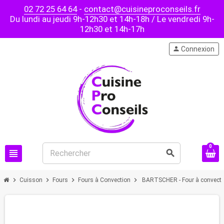
02 72 25 64 64
-
contact@cuisineproconseils.fr
Du lundi au jeudi 9h-12h30 et 14h-18h / Le vendredi 9h-
12h30 et 14h-17h
person
Connexion
0
view_headline
search
chevron_right
chevron_right
chevron_right
chevron_right
Cuisson
Fours
Fours à Convection
BARTSCHER - Four à convectio