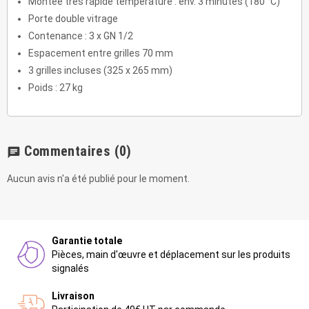
Montée très rapide température : env. 3 minutes (180 °C)
Porte double vitrage
Contenance : 3 x GN 1/2
Espacement entre grilles 70 mm
3 grilles incluses (325 x 265 mm)
Poids : 27 kg
Commentaires
(0)
chat
Aucun avis n'a été publié pour le moment.
Garantie totale
Pièces, main d'œuvre et déplacement sur les produits
signalés
Livraison