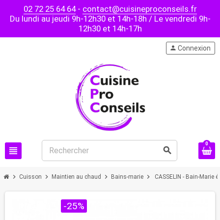
02 72 25 64 64
-
contact@cuisineproconseils.fr
Du lundi au jeudi 9h-12h30 et 14h-18h / Le vendredi 9h-
12h30 et 14h-17h
person
Connexion
0
view_headline
search
chevron_right
chevron_right
chevron_right
chevron_right
Cuisson
Maintien au chaud
Bains-marie
CASSELIN - Bain-Marie é
PROMO !
-25%