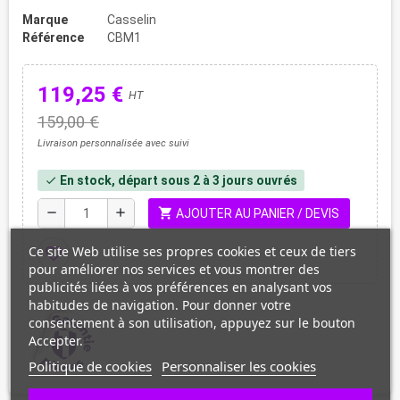
Marque
Casselin
Référence
CBM1
119,25 €
HT
159,00 €
Livraison personnalisée avec suivi
En stock, départ sous 2 à 3 jours ouvrés
check
shopping_cart
remove
add
AJOUTER AU PANIER / DEVIS
Ce site Web utilise ses propres cookies et ceux de tiers
favorite_border
pour améliorer nos services et vous montrer des
publicités liées à vos préférences en analysant vos
habitudes de navigation. Pour donner votre
consentement à son utilisation, appuyez sur le bouton
Accepter.
Politique de cookies
Personnaliser les cookies