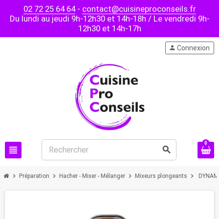
02 72 25 64 64
-
contact@cuisineproconseils.fr
Du lundi au jeudi 9h-12h30 et 14h-18h / Le vendredi 9h-
12h30 et 14h-17h
person
Connexion
0
view_headline
search
chevron_right
chevron_right
chevron_right
chevron_right
Préparation
Hacher - Mixer - Mélanger
Mixeurs plongeants
DYNAMIC