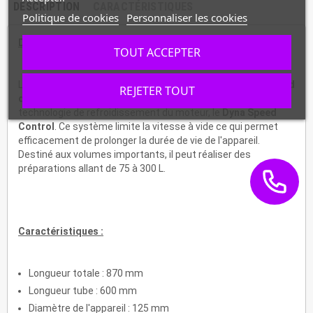
DESCRIPTION
CARACTÉRISTIQUES
Politique de cookies
Personnaliser les cookies
Description :
TOUT ACCEPTER
Le
SMX 700 Turbo
est un
presse-purée professionnel à pied
REJETER TOUT
démontable.
Il est très puissant et doté de la nouvelle
technologie de refroidissement du moteur, le
Dyna Speed
Control
. Ce système limite la vitesse à vide ce qui permet
efficacement de prolonger la durée de vie de l'appareil.
Destiné aux volumes importants, il peut réaliser des
préparations allant de 75 à 300 L.
Caractéristiques :
Longueur totale : 870 mm
Longueur tube : 600 mm
Diamètre de l'appareil : 125 mm