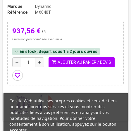
Marque
Dynamic
Référence
MX040T
937,56 €
HT
Livraison personnalisée avec suivi
En stock, départ sous 1 à 2 jours ouvrés
check
shopping_cart
remove
add
AJOUTER AU PANIER / DEVIS
favorite_border
Ce site Web utilise ses propres cookies et ceux de tiers
pour améliorer nos services et vous montrer des
publicités liées à vos préférences en analysant vos
habitudes de navigation. Pour donner votre
consentement à son utilisation, appuyez sur le bouton
Accepter.