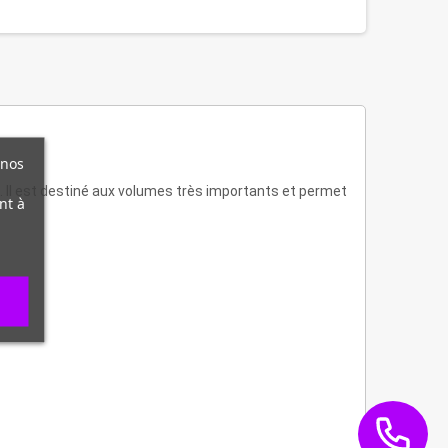
 nos
e. Il est destiné aux volumes très importants et permet
nt à
.