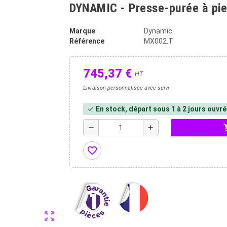
DYNAMIC - Presse-purée à pie
Marque
Dynamic
Référence
MX002.T
745,37 €
HT
Livraison personnalisée avec suivi
En stock, départ sous 1 à 2 jours ouvr
check
shopp
remove
add
favorite_border
zoom_out_map