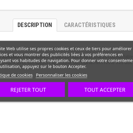
DESCRIPTION
CARACTÉRISTIQUES
ite Web utilise ses propres cookies et ceux de tiers pour améliorer
ices et vous montrer des publicités liées à vos préférences en
l monobloc
très puissant. Le pied est fixe et la cloche est démontabl
ysant vos habitudes de navigation. Pour donner votre consenteme
es cuits. Avec son support spécifique, son maniement reste très aisé
utilisation, appuyez sur le bouton Accepter.
tique de cookies
Personnaliser les cookies
REJETER TOUT
TOUT ACCEPTER