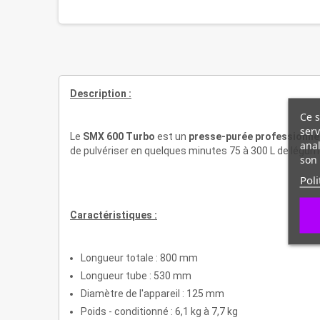
Description :
Ce s
serv
Le
SMX 600 Turbo
est un
presse-purée professionne
anal
de pulvériser en quelques minutes 75 à 300 L de légum
son 
Poli
Caractéristiques :
Longueur totale : 800 mm
Longueur tube : 530 mm
Diamètre de l'appareil : 125 mm
Poids - conditionné : 6,1 kg à 7,7 kg