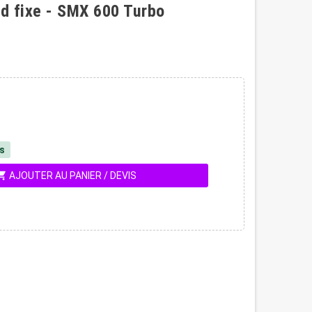
d fixe - SMX 600 Turbo
és
ing_cart
AJOUTER AU PANIER / DEVIS