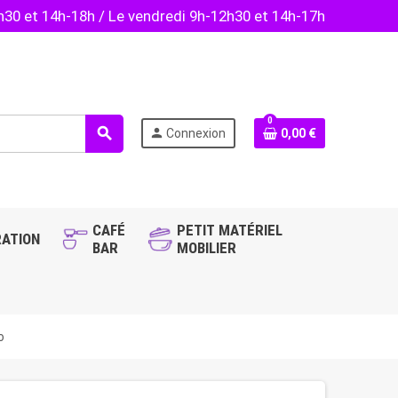
2h30 et 14h-18h / Le vendredi 9h-12h30 et 14h-17h
0
search
person
Connexion
0,00 €
CAFÉ
PETIT MATÉRIEL
ATION
BAR
MOBILIER
o