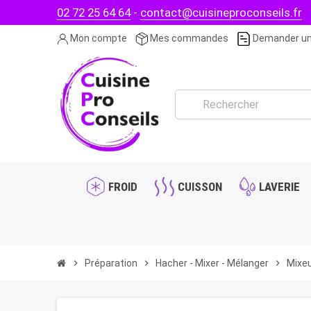
02 72 25 64 64
-
contact@cuisineproconseils.fr
Mon compte
Mes commandes
Demander un
FROID
CUISSON
LAVERIE
chevron_right
Préparation
chevron_right
Hacher - Mixer - Mélanger
chevron_right
Mixe