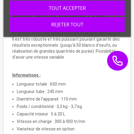
TOUT ACCEPTER
Mixeur Master
Dynamic FT001
REJETER TOUT
C'est un
mixeur professionnel monobloc
avec fouet, de
la gamme MASTER, la plus évoluée et la plus développée.
Il est
très robuste et très puissant pouvant garantir des
résultats exceptionnels (jusqu'à 50 blancs d'oeufs, ou
réalisation de grandes quantités de purée). Possibilité
d'avoir une vitesse variable.
Informations :
Longueur totale : 650 mm
Longueur tube : 245 mm
Diamètre de l'appareil : 110 mm
Poids / conditionné : 3,3 kg - 3,7 kg
Capacité mixeur : 5 à 20 L
Vitesse en charge : 300 à 900 tr/mn
Variateur de vitesse en option