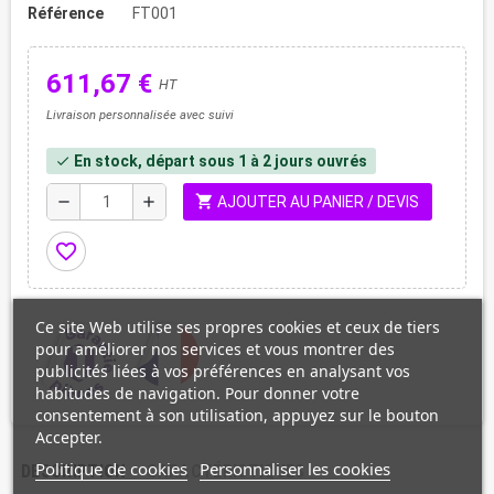
Référence
FT001
611,67 €
HT
Livraison personnalisée avec suivi
En stock, départ sous 1 à 2 jours ouvrés
check
shopping_cart
remove
add
AJOUTER AU PANIER / DEVIS
favorite_border
Ce site Web utilise ses propres cookies et ceux de tiers
pour améliorer nos services et vous montrer des
publicités liées à vos préférences en analysant vos
habitudes de navigation. Pour donner votre
consentement à son utilisation, appuyez sur le bouton
Accepter.
Politique de cookies
Personnaliser les cookies
DESCRIPTION
CARACTÉRISTIQUES