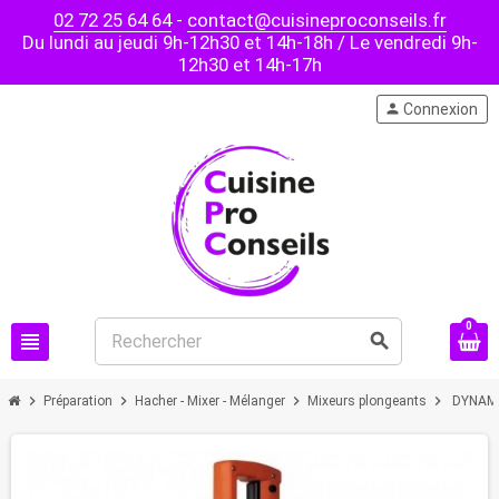
02 72 25 64 64
-
contact@cuisineproconseils.fr
Du lundi au jeudi 9h-12h30 et 14h-18h / Le vendredi 9h-
12h30 et 14h-17h
person
Connexion
0
view_headline
search
chevron_right
chevron_right
chevron_right
chevron_right
Préparation
Hacher - Mixer - Mélanger
Mixeurs plongeants
DYNAMIC