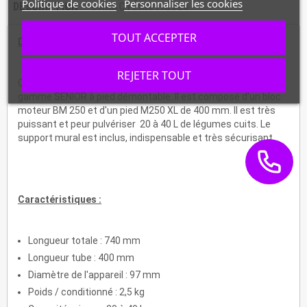
Politique de cookies
Personnaliser les cookies
DESCRIPTION
CARACTÉRISTIQUES
TOUT ACCEPTER
Description :
REJETER TOUT
C'est un
pack mixeur professionnel PMDH 250 XL
de la
gamme SENIOR à pied démontable. Il est composé d'un bloc
moteur BM 250 et d'un pied M250 XL de 400 mm. Il est très
puissant et peur pulvériser 20 à 40 L de légumes cuits. Le
support mural est inclus, indispensable et très sécurisant.
Caractéristiques :
Longueur totale : 740 mm
Longueur tube : 400 mm
Diamètre de l'appareil : 97 mm
Poids / conditionné : 2,5 kg