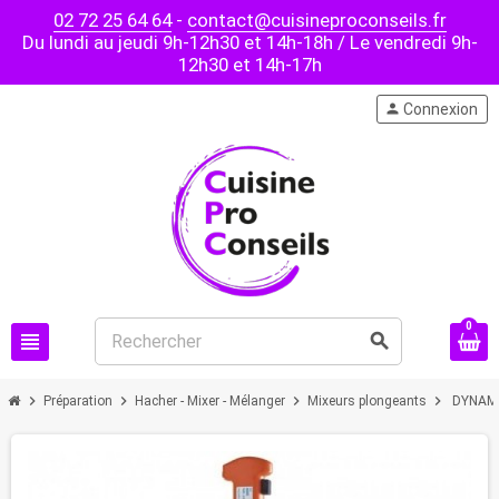
02 72 25 64 64
-
contact@cuisineproconseils.fr
Du lundi au jeudi 9h-12h30 et 14h-18h / Le vendredi 9h-
12h30 et 14h-17h
person
Connexion
0
view_headline
search
chevron_right
chevron_right
chevron_right
chevron_right
Préparation
Hacher - Mixer - Mélanger
Mixeurs plongeants
DYNAMIC