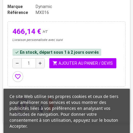
Marque
Dynamic
Référence
MX016
466,14 €
HT
Livraison personnalisée avec suivi
En stock, départ sous 1 à 2 jours ouvrés
check
shopping_cart
remove
add
AJOUTER AU PANIER / DEVIS
favorite_border
Ce site Web utilise ses propres cookies et ceux de tiers
pour améliorer nos services et vous montrer des
publicités liées à vos préférences en analysant vos
habitudes de navigation. Pour donner votre
consentement à son utilisation, appuyez sur le bouton
Accepter.