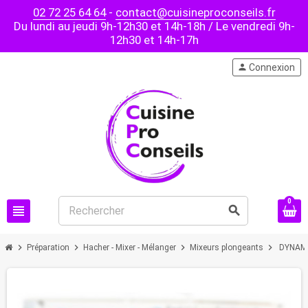
02 72 25 64 64
-
contact@cuisineproconseils.fr
Du lundi au jeudi 9h-12h30 et 14h-18h / Le vendredi 9h-
12h30 et 14h-17h
person
Connexion
0
view_headline
search
chevron_right
chevron_right
chevron_right
chevron_right
Préparation
Hacher - Mixer - Mélanger
Mixeurs plongeants
DYNAMIC