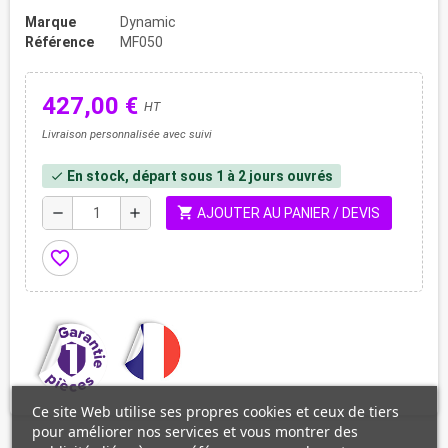
Marque
Dynamic
Référence
MF050
427,00 €
HT
Livraison personnalisée avec suivi
En stock, départ sous 1 à 2 jours ouvrés
check
shopping_cart
remove
add
AJOUTER AU PANIER / DEVIS
favorite_border
Ce site Web utilise ses propres cookies et ceux de tiers
pour améliorer nos services et vous montrer des