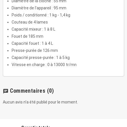
Diamètre de la cloche : 55 mm
Diamètre de l'appareil : 95 mm
Poids / conditionné : 1 kg - 1,4 kg
Couteau de 4 lames
Capacité mixeur : 1 à 8 L
Fouet de 185 mm
Capacité fouet : 1 à 4 L
Presse-purée de 126 mm
Capacité presse-purée : 1 à 5 kg
Vitesse en charge : 0 à 13000 tr/mn
Commentaires
(0)
chat
Aucun avis n'a été publié pour le moment.