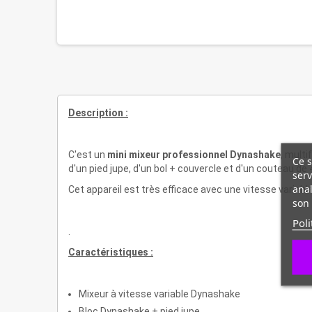
Description :
C'est un
mini mixeur professionnel Dynashake
, mult
Ce s
d'un pied jupe, d'un bol + couvercle et d'un couteau de 
serv
anal
Cet appareil est très efficace avec une vitesse variab
son 
Poli
.
Caractéristiques :
Mixeur à vitesse variable Dynashake
Bloc Dynashake + pied jupe