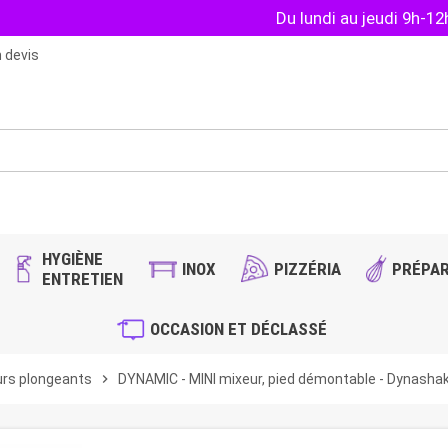
Du lundi au jeudi 9h-1
 devis
HYGIÈNE
INOX
PIZZÉRIA
PRÉPAR
ENTRETIEN
OCCASION ET DÉCLASSÉ
urs plongeants
chevron_right
DYNAMIC - MINI mixeur, pied démontable - Dynasha