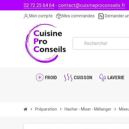
02 72 25 64 64
-
contact@cuisineproconseils.fr
Mon compte
Mes commandes
Demander un
FROID
CUISSON
LAVERIE
chevron_right
Préparation
chevron_right
Hacher - Mixer - Mélanger
chevron_right
Mixe