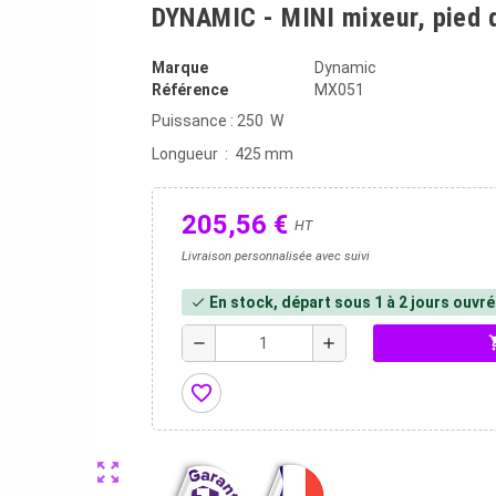
DYNAMIC - MINI mixeur, pied
Marque
Dynamic
Référence
MX051
Puissance : 250 W
Longueur : 425 mm
205,56 €
HT
Livraison personnalisée avec suivi
En stock, départ sous 1 à 2 jours ouvr
check
shopp
remove
add
favorite_border
zoom_out_map