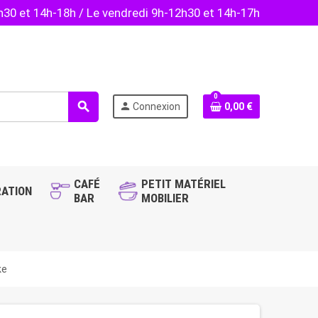
2h30 et 14h-18h / Le vendredi 9h-12h30 et 14h-17h
0
search
person
Connexion
0,00 €
CAFÉ
PETIT MATÉRIEL
ATION
BAR
MOBILIER
ke