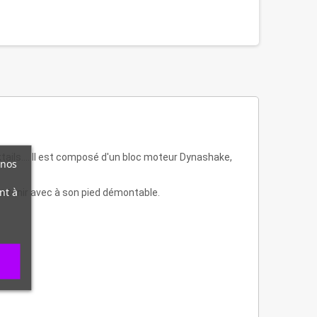
tails.... Il est composé d'un bloc moteur Dynashake,
 nos
nt à
tretenir avec à son pied démontable.