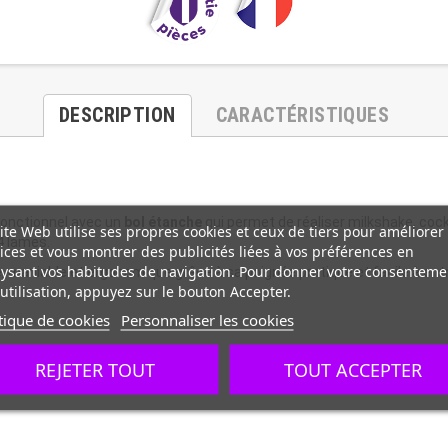
DESCRIPTION
CARACTÉRISTIQUES
ifonctionnel avec un
bol étanche
qui permet de réaliser milkshake, cock
ite Web utilise ses propres cookies et ceux de tiers pour améliorer
4 lames.
ices et vous montrer des publicités liées à vos préférences en
ysant vos habitudes de navigation. Pour donner votre consenteme
le, maniable et ergonomique grâce à sa poignée pratique et facile à en
utilisation, appuyez sur le bouton Accepter.
tique de cookies
Personnaliser les cookies
REJETER TOUT
TOUT ACCEPTER