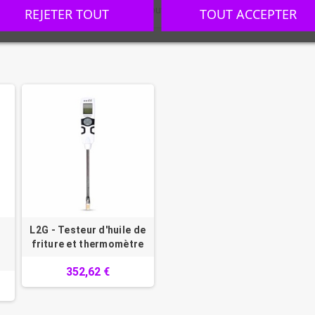
le d'acier chromé, grille de fond, couvercle et tube de vidange. Fonctio
REJETER TOUT
TOUT ACCEPTER
L2G - Testeur d'huile de
friture et thermomètre
352,62 €