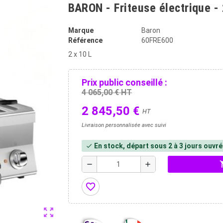
BARON - Friteuse électrique -
Marque
Baron
Référence
60FRE600
2 x 10 L
Prix public conseillé :
4 065,00 € HT
2 845,50 €
HT
Livraison personnalisée avec suivi
En stock, départ sous 2 à 3 jours ouvr
check
shopp
remove
add
favorite_border
zoom_out_map