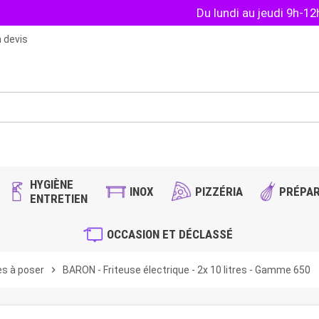
Du lundi au jeudi 9h-1
 devis
HYGIÈNE
INOX
PIZZÉRIA
PRÉPAR
ENTRETIEN
OCCASION ET DÉCLASSÉ
es à poser
chevron_right
BARON - Friteuse électrique - 2x 10 litres - Gamme 650