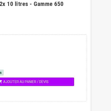
 2x 10 litres - Gamme 650
és
ing_cart
AJOUTER AU PANIER / DEVIS