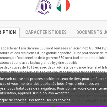
RIPTION
CARACTÉRISTIQUES
DOCUMENTS J
 appartenant à la Gamme 650 sont réalisées en acier inox AISI 304 18/
arrondis et des récipients d'une grande capacité. D'une profondeur de
teuses professionnelles de la gamme 650 sont facilement modulables 
aces et donc avec la plus grande hygiène possible.
 deux cuves de 10 litres avec deux robinets de vidange frontal et filtr
lus d'huile si besoin est. Elle est chauffée par résistances blindée
ur ce modèle de friteuse électrique, la température est réglable de 10
ite Web utilise ses propres cookies et ceux de tiers pour améliorer
ui contrôle au mieux la température de l'huile avec des temps de rép
ices et vous montrer des publicités liées à vos préférences en
e produit frit, tout en réduisant la quantité d'huile absorbée. Les deux
ysant vos habitudes de navigation. Pour donner votre consenteme
de de récupération des déchets) sous le corps de chauffe, ce qui perm
utilisation, appuyez sur le bouton Accepter.
ême huile, des frites, du poissons, etc... et cela vous permet de rédu
tique de cookies
Personnaliser les cookies
est équipée de contrôle de température, de thermostat de sécurité et de
e.