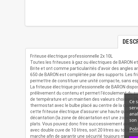
DESC
Friteuse électrique professionnelle 2x 10L
Toutes les friteuses à gaz ou électriques de BARON et
Brite et ont comme particularités d'avoir des angles 
650 de BARON est complétée par des supports. Les fri
permettre de constituer une unité compacte, sans esp
La friteuse électrique professionnelle de BARON dispose
prélèvement du contenu et permet l'écoulement du surp
de température et un maintien des valeurs choisies. Po
Ce s
thermostat avec le bulbe placé au centre de la cuve q
serv
cette friteuse électrique d'assurer une haute qualité d
anal
décantation (la zone de décantation est une zone froi
son 
plats. Vous pouvez donc frire successivement avec la m
Poli
avec double cuve de 10 litres, soit 20 litres au total 
marche afin de garantir une sécurité toujours maximal