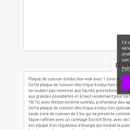
Ce s
serv
anal
son 
DESC
Poli
Plaque de cuisson à induction wok avec 1 zone de ch
Cette plaque de cuisson électrique à induction de Baro
ne voulant pas renoncer aux hautes prestations des app
aux grandes possibilités et à haut rendement pour sa 
18/10, avec finition externe satinée, profondeur des
Cette plaque de cuisson électrique à induction spécia
seule zone de cuisson de 5 kw qui se présente comme u
façon raffinée avec un satinage Scotch Brite, avec de l
est équipé d'un régulateur d'énergie qui module la puiss