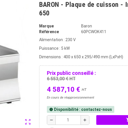
BARON - Plaque de cuisson - 
650
Marque
Baron
Référence
60PCWOK411
Alimentation : 230 V
Puissance : 5 kW
Dimensions : 400 x 650 x 295/490 mm (LxPxH)
Prix public conseillé :
6 553,00 € HT
4 587,10 €
HT
En cours de réapprovisionnement
Disponibilité : contactez-nous
new_releases
shopp
remove
add
zoom_out_map