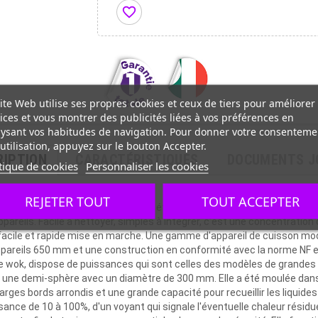
favorite_border
ite Web utilise ses propres cookies et ceux de tiers pour améliorer
ices et vous montrer des publicités liées à vos préférences en
ysant vos habitudes de navigation. Pour donner votre consenteme
utilisation, appuyez sur le bouton Accepter.
RIPTION
CARACTÉRISTIQUES
DOCUMENTS J
tique de cookies
Personnaliser les cookies
auffe - Gamme 650
REJETER TOUT
TOUT ACCEPTER
n fait parti de la Gamme 650, qui a été étudiée pour les professionnel
areils. Facile à nettoyer, simples à intégrer, c'est une concentration
facile et rapide mise en marche. Une gamme d'appareil de cuisson modu
 appareils 650 mm et une construction en conformité avec la norme NF
le wok, dispose de puissances qui sont celles des modèles de grandes 
ne demi-sphère avec un diamètre de 300 mm. Elle a été moulée dans un
arges bords arrondis et une grande capacité pour recueillir les liquide
ance de 10 à 100%, d'un voyant qui signale l'éventuelle chaleur résiduel