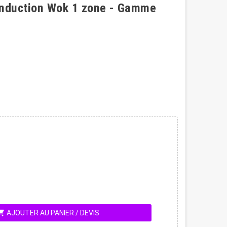
Induction Wok 1 zone - Gamme
ing_cart
AJOUTER AU PANIER / DEVIS