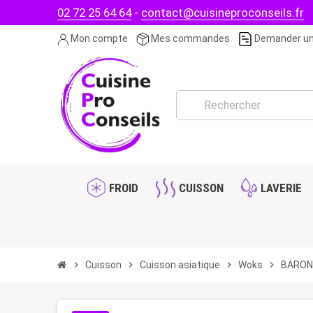
02 72 25 64 64
-
contact@cuisineproconseils.fr
Mon compte
Mes commandes
Demander un
FROID
CUISSON
LAVERIE
chevron_right
Cuisson
chevron_right
Cuisson asiatique
chevron_right
Woks
chevron_right
BARON 