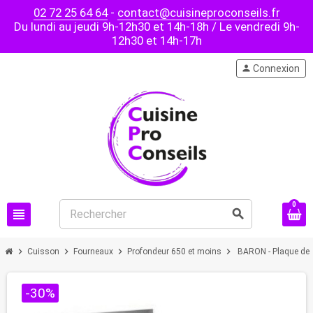
02 72 25 64 64
-
contact@cuisineproconseils.fr
Du lundi au jeudi 9h-12h30 et 14h-18h / Le vendredi 9h-
12h30 et 14h-17h
person
Connexion
0
view_headline
search
chevron_right
chevron_right
chevron_right
chevron_right
Cuisson
Fourneaux
Profondeur 650 et moins
BARON - Plaque de 
-30%