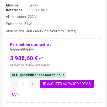
Marque
Baron
Référence
60PCIND411
Alimentation : 230 V
Puissance : 5 kW
Dimensions : 400 x 650 x 295/490 mm (LxPxH)
Prix public conseillé :
5 698,00 € HT
3 988,60 €
HT
En cours de réapprovisionnement
Disponibilité : contactez-nous
new_releases
shopping_cart
remove
add
AJOUTER AU PANIER / DEVIS
favorite_border