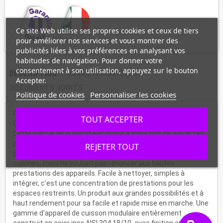
Ce site Web utilise ses propres cookies et ceux de tiers
pour améliorer nos services et vous montrer des
publicités liées à vos préférences en analysant vos
habitudes de navigation. Pour donner votre
consentement à son utilisation, appuyez sur le bouton
DESCRIPTION
CARACTÉRISTIQUES
Accepter.
DOCUMENTS JOINTS
Politique de cookies
Personnaliser les cookies
Plaque de cuisson à induction avec 1 zone de chauffe -
TOUT ACCEPTER
Gamme 650
Cette plaque de cuisson électrique à induction de Baron fait
parti de la Gamme 650, qui a été étudiée pour les
REJETER TOUT
professionnels ayant un problème de place dans leurs
cuisines, mais ne voulant pas renoncer aux hautes
prestations des appareils. Facile à nettoyer, simples à
intégrer, c'est une concentration de prestations pour les
espaces restreints. Un produit aux grandes possibilités et à
haut rendement pour sa facile et rapide mise en marche. Une
gamme d'appareil de cuisson modulaire entièrement