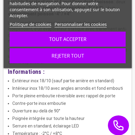
possède
1 porte pleine et 4 portillons dont 1 poisson
: deux
habitudes de navigation. Pour donner votre
compartiments à
température positive
-2° / + 8°
et un
consentement à son utilisation, appuyez sur le bouton
compartiment poisson
-4° / +4°
.
Accepter.
Le compartiment poissons est équipé d'un moteur
Politique de cookies
Personnaliser les cookies
indépendant, d'un évaporateur statique avec traitement anti-
corrosion et surtout de 3 bacs plastiques à double fond
TOUT ACCEPTER
montés sur des glissières en inox.
Très large et très spacieuse, cette armoire réfrigérée permet
REJETER TOUT
un rangement optimal des produits frais. Un meuble de
qualité supérieure.
Informations :
Extérieur inox 18/10 (sauf partie arrière en standard)
Intérieur inox 18/10 avec angles arrondis et fond embouti
Porte pleine emboutie réversible avec rappel de porte
Contre-porte inox emboutie
Ouverture au-delà de 90°
Poignée intégrée sur toute la hauteur
Serrure en standard, éclairage LED
Température : -2°C / +8°C