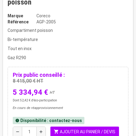
poisson
Marque
Coreco
Référence
AGP-2005
Compartiment poisson
Bi-température
Tout en inox
Gaz R290
Prix public conseillé :
8 415,00 € HT
5 334,94 €
HT
Dont 52,42 € d'éco-participation
En cours de réapprovisionnement
Disponibilité : contactez-nous
new_releases
shopping_cart
remove
add
AJOUTER AU PANIER / DEVIS