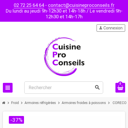
02 72 25 64 64
-
contact@cuisineproconseils.fr
Du lundi au jeudi 9h-12h30 et 14h-18h / Le vendredi 9h-
12h30 et 14h-17h
person
Connexion
0
view_headline
search
chevron_right
chevron_right
chevron_right
chevron_right
Froid
Armoires réfrigérées
Armoires froides à poissons
CORECO - 
-37%