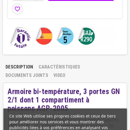
favorite_border
DESCRIPTION
CARACTÉRISTIQUES
DOCUMENTS JOINTS
VIDEO
Armoire bi-température, 3 portes GN
2/1 dont 1 compartiment à
poissons AGP-2005
Ce site Web utilise ses propres cookies et ceux de tiers
Cette armoire réfrigérée monocoque d'une grande capacité
pour améliorer nos services et vous montrer des
1300 + 610 L
est dotée d'un compartiment poissons. Elle
publicités liées à vos préférences en analysant vos