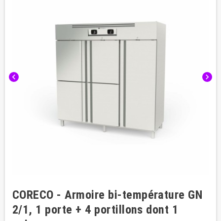
chevron_left
chevron_right
CORECO - Armoire bi-température GN
2/1, 1 porte + 4 portillons dont 1