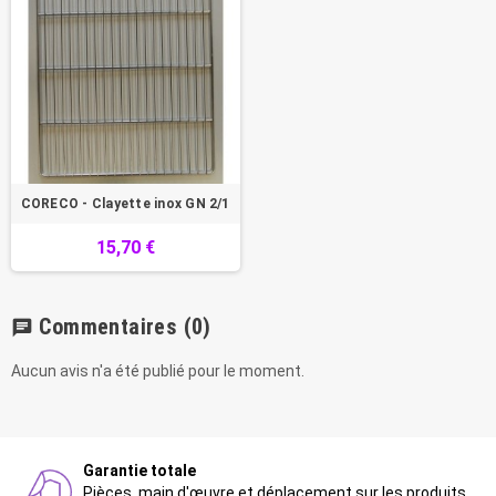
CORECO - Clayette inox GN 2/1
15,70 €
Commentaires
(0)
chat
Aucun avis n'a été publié pour le moment.
Garantie totale
Pièces, main d'œuvre et déplacement sur les produits