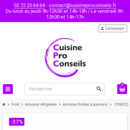
02 72 25 64 64
-
contact@cuisineproconseils.fr
Du lundi au jeudi 9h-12h30 et 14h-18h / Le vendredi 9h-
12h30 et 14h-17h
person
Connexion
0
view_headline
search
chevron_right
chevron_right
chevron_right
chevron_right
Froid
Armoires réfrigérées
Armoires froides à poissons
CORECO - 
-37%