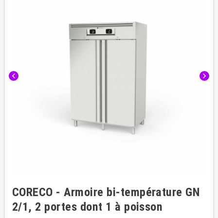
chevron_left
chevron_right
CORECO - Armoire bi-température GN
2/1, 2 portes dont 1 à poisson