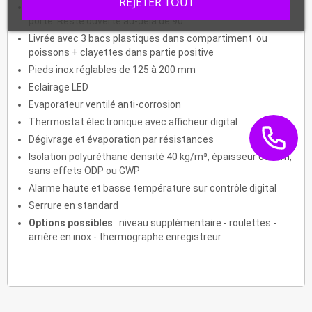
REJETER TOUT
Porte pleine avec contreporte réversible avec rappel de
porte. Reste ouverte au-delà de 90°
Livrée avec 3 bacs plastiques dans compartiment ou
poissons + clayettes dans partie positive
Pieds inox réglables de 125 à 200 mm
Eclairage LED
Evaporateur ventilé anti-corrosion
Thermostat électronique avec afficheur digital
Dégivrage et évaporation par résistances
Isolation polyuréthane densité 40 kg/m³, épaisseur 60 mm,
sans effets ODP ou GWP
Alarme haute et basse température sur contrôle digital
Serrure en standard
Options possibles
: niveau supplémentaire - roulettes -
arrière en inox - thermographe enregistreur