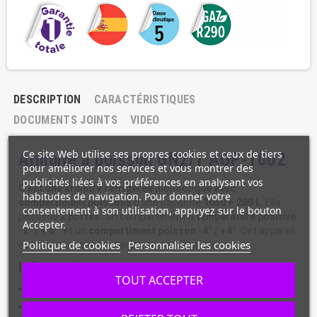
DESCRIPTION
CARACTÉRISTIQUES
DOCUMENTS JOINTS
VIDEO
Ce site Web utilise ses propres cookies et ceux de tiers
Armoire à poisson GN2/1 AGP-1002
pour améliorer nos services et vous montrer des
publicités liées à vos préférences en analysant vos
C'est une armoire réfrigérée monocoque avec
habitudes de navigation. Pour donner votre
compartiment poissons
d'une
capacité
1050 + 280 L
. Elle
consentement à son utilisation, appuyez sur le bouton
possède
2 portes
: un compartiment à
température positive
Accepter.
-2° / + 8°
et un
compartiment poisson
-4° / +4°
. Cet appareil
Politique de cookies
Personnaliser les cookies
est très pratique en cuisine professionnelle.
Informations :
TOUT ACCEPTER
Extérieur inox 18/10 (sauf partie arrière en standard)
Intérieur inox 18/10 avec angles arrondis