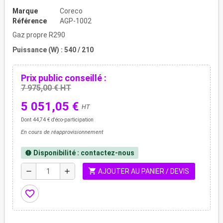
Marque
Coreco
Référence
AGP-1002
Gaz propre R290
Puissance (W) : 540 / 210
Prix public conseillé :
7 975,00 € HT
5 051,05 €
HT
Dont 44,74 € d'éco-participation
En cours de réapprovisionnement
Disponibilité : contactez-nous
new_releases
shopping_cart
remove
add
AJOUTER AU PANIER / DEVIS
favorite_border