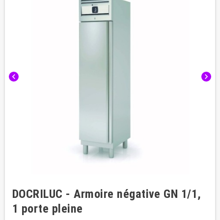
chevron_left
chevron_right
DOCRILUC - Armoire négative GN 1/1,
1 porte pleine