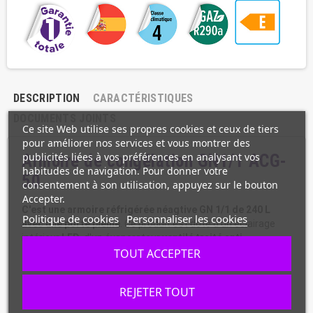
DESCRIPTION
CARACTÉRISTIQUES
DOCUMENTS JOINTS
Ce site Web utilise ses propres cookies et ceux de tiers
pour améliorer nos services et vous montrer des
publicités liées à vos préférences en analysant vos
Armoire de congélation GN1/1 ACG-
habitudes de navigation. Pour donner votre
50
consentement à son utilisation, appuyez sur le bouton
Accepter.
C'est une armoire réfrigérée néagtive GN 1/1 de 240 L
Politique de cookies
Personnaliser les cookies
avec une porte pleine
. Ce produit est doté d'un éclairage
intérieur
LED,
d'un évaporateur
ventilé traité anti-
corrosion
et d'une
serrure en
TOUT ACCEPTER
standard
.
Cette armoire
est
surtout équipé d'un thermostat électronique avec
afficheur.
REJETER TOUT
Informations :