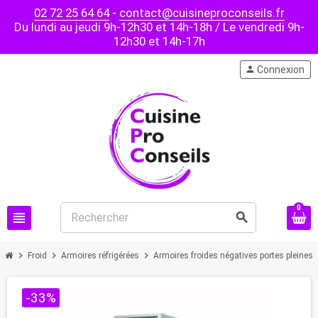
02 72 25 64 64
-
contact@cuisineproconseils.fr
Du lundi au jeudi 9h-12h30 et 14h-18h / Le vendredi 9h-
12h30 et 14h-17h
person
Connexion
0
view_headline
search
chevron_right
chevron_right
chevron_right
chev
Froid
Armoires réfrigérées
Armoires froides négatives portes pleines
-33%