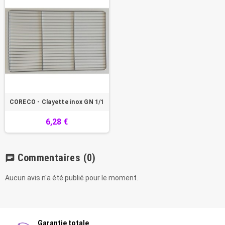
CORECO - Clayette inox GN 1/1
6,28 €
Commentaires
(0)
chat
Aucun avis n'a été publié pour le moment.
Garantie totale