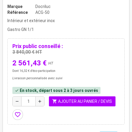
Marque
Docriluc
Référence
ACG-50
Intérieur et extérieur inox
Gastro GN 1/1
Prix public conseillé :
3 840,00 € HT
2 561,43 €
HT
Dont 16,32 € d'éco-participation
Livraison personnalisée avec suivi
En stock, départ sous 2 à 3 jours ouvrés
check
shopping_cart
remove
add
AJOUTER AU PANIER / DEVIS
favorite_border