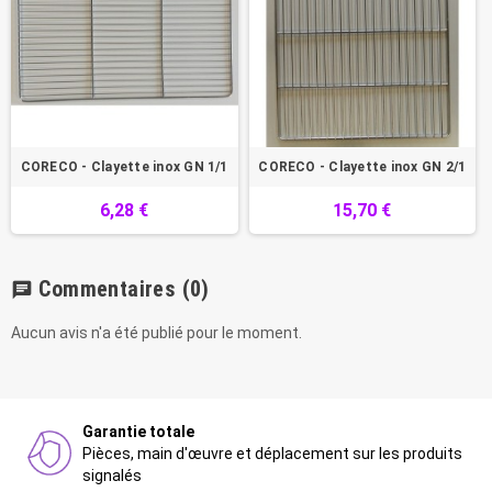
CORECO - Clayette inox GN 1/1
CORECO - Clayette inox GN 2/1
6,28 €
15,70 €
Commentaires
(0)
chat
Aucun avis n'a été publié pour le moment.
Garantie totale
Pièces, main d'œuvre et déplacement sur les produits
signalés