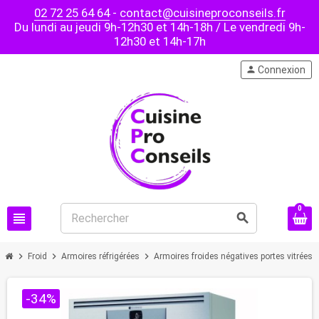
02 72 25 64 64
-
contact@cuisineproconseils.fr
Du lundi au jeudi 9h-12h30 et 14h-18h / Le vendredi 9h-
12h30 et 14h-17h
person
Connexion
0
view_headline
search
chevron_right
chevron_right
chevron_right
chevr
Froid
Armoires réfrigérées
Armoires froides négatives portes vitrées
-34%