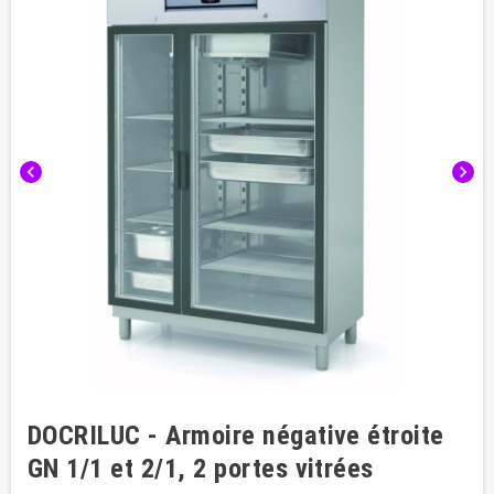
chevron_left
chevron_right
DOCRILUC - Armoire négative étroite
GN 1/1 et 2/1, 2 portes vitrées