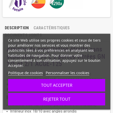
DESCRIPTION
CARACTÉRISTIQUES
DOCUMENTS JOINTS
Ce site Web utilise ses propres cookies et ceux de tiers
pour améliorer nos services et vous montrer des
Armoire de congélation étroite sans
publicités liées à vos préférences en analysant vos
habitudes de navigation. Pour donner votre
séparation
750 L
2 portes
vitrées GN
consentement à son utilisation, appuyez sur le bouton
1/1 et 2/1 ACGE-125
Accepter.
Politique de cookies
Personnaliser les cookies
Ce produit est doté d'un éclairage intérieur
LED,
d'un
évaporateur
ventilé traité anti-corrosion
et d'une
serrure
en
standard
.
Cette armoire
est surtout équipé d'un
TOUT ACCEPTER
thermostat électronique avec afficheur digital.
Informations :
REJETER TOUT
Extérieur inox 18/10 (sauf partie arrière en standard)
Intérieur inox 18/10 avec angles arrondis