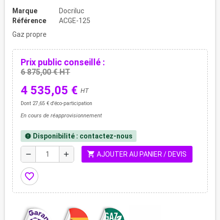
Marque
Docriluc
Référence
ACGE-125
Gaz propre
Prix public conseillé :
6 875,00 € HT
4 535,05 €
HT
Dont 27,65 € d'éco-participation
En cours de réapprovisionnement
Disponibilité : contactez-nous
new_releases
shopping_cart
remove
add
AJOUTER AU PANIER / DEVIS
favorite_border