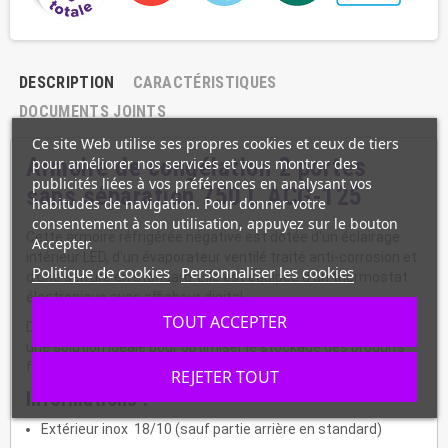
DESCRIPTION
CARACTÉRISTIQUES
DOCUMENTS JOINTS
Ce site Web utilise ses propres cookies et ceux de tiers
Armoire de congélation 2 portes
pour améliorer nos services et vous montrer des
publicités liées à vos préférences en analysant vos
sans séparation 750 L ACG-125
habitudes de navigation. Pour donner votre
consentement à son utilisation, appuyez sur le bouton
Cette armoire réfrigérée négative est dotée d'un éclairage
Accepter.
intérieur LED, d'un évaporateur ventilé traité anti-corrosion et
Politique de cookies
Personnaliser les cookies
d'une serrure en standard. Elle est équipée d'un thermostat
électronique avec afficheur digital.
TOUT ACCEPTER
De faible largeur pour une armoire frigorifique 2 portes, c'est
une solution idéale pour optimiser le stockage des produits
frais dans un espace restreint.
REJETER TOUT
Informations :
Extérieur inox 18/10 (sauf partie arrière en standard)