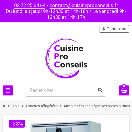
02 72 25 64 64
-
contact@cuisineproconseils.fr
Du lundi au jeudi 9h-12h30 et 14h-18h / Le vendredi 9h-
12h30 et 14h-17h
person
Connexion
0
view_headline
search
chevron_right
chevron_right
chevron_right
chev
Froid
Armoires réfrigérées
Armoires froides négatives portes pleines
-33%