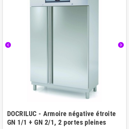
chevron_left
chevron_right
DOCRILUC - Armoire négative étroite
GN 1/1 + GN 2/1, 2 portes pleines