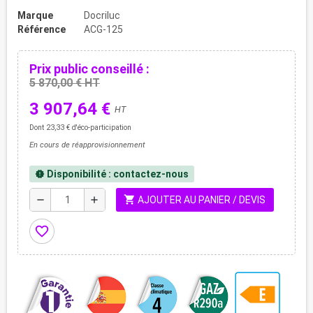
Marque
Docriluc
Référence
ACG-125
Prix public conseillé :
5 870,00 € HT
3 907,64 €
HT
Dont 23,33 € d'éco-participation
En cours de réapprovisionnement
Disponibilité : contactez-nous
new_releases
shopping_cart
remove
add
AJOUTER AU PANIER / DEVIS
favorite_border