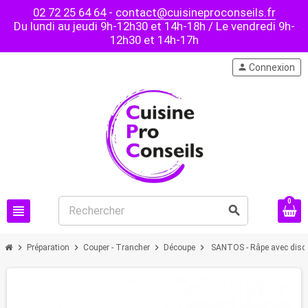
02 72 25 64 64
-
contact@cuisineproconseils.fr
Du lundi au jeudi 9h-12h30 et 14h-18h / Le vendredi 9h-
12h30 et 14h-17h
person
Connexion
0
view_headline
search
chevron_right
chevron_right
chevron_right
chevron_right
Préparation
Couper - Trancher
Découpe
SANTOS - Râpe avec dis