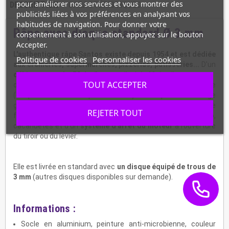
pour améliorer nos services et vous montrer des
DESCRIPTION
CARACTÉRISTIQUES
publicités liées à vos préférences en analysant vos
habitudes de navigation. Pour donner votre
Râpe avec disque standard Ø 3 mm
consentement à son utilisation, appuyez sur le bouton
Accepter.
L'authentique râpe Santos existe depuis 1954 et est dédiée
Politique de cookies
Personnaliser les cookies
aux crèmeries, supermarchés, pizzerias, pâtisseries...
D'un
débit moyen de 50 kg/heure,
elle bénéficie d'un
nouveau
TOUT ACCEPTER
design
facilitant le nettoyage
et l’entretien de la râpe
(disque et carter de râpe amovibles). Elle dispose d'une large
gamme de disques disponibles pour râper toutes sortes de
REJETER TOUT
fromages, fruits secs, arachides, chocolats, noix de coco,
cacahuètes et d'un
système d'arrêt du moteur
à l’ouverture
du tiroir ou du levier.
Elle est livrée en standard avec
un disque équipé de trous de
3 mm
(autres disques disponibles sur demande).
Informations :
Socle en aluminium, peinture anti-microbienne, couleur