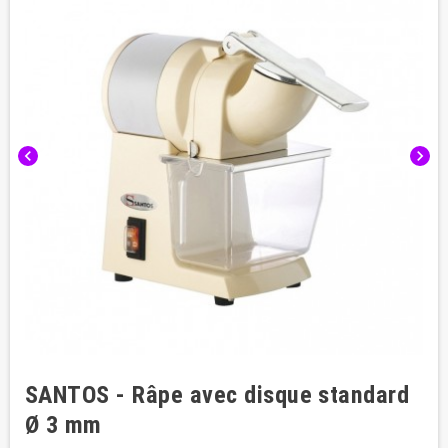
chevron_left
chevron_right
SANTOS - Râpe avec disque standard
Ø 3 mm