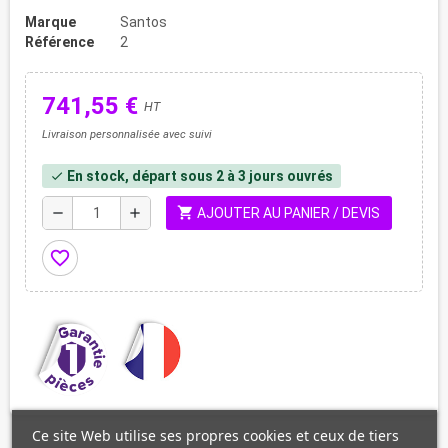
Marque
Santos
Référence
2
741,55 €
HT
Livraison personnalisée avec suivi
En stock, départ sous 2 à 3 jours ouvrés
check
shopping_cart
remove
add
AJOUTER AU PANIER / DEVIS
favorite_border
Ce site Web utilise ses propres cookies et ceux de tiers