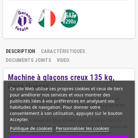
DESCRIPTION
CARACTÉRISTIQUES
DOCUMENTS JOINTS
VIDEO
Machine à glaçons creux 135 kg,
ligne Quasar
Ce site Web utilise ses propres cookies et ceux de tiers
pour améliorer nos services et vous montrer des
Machine à glaçons à palettes,
d'une grande capacité de
publicités liées à vos préférences en analysant vos
production de
135 kg/24 h. Grande capacité de réserve de
habitudes de navigation. Pour donner votre
150 kg.
consentement à son utilisation, appuyez sur le bouton
Accepter.
Des glaçons
creux de 20 g
, offrant une grande surface de
glace en contact avec la boisson, qui se glisse à l'intérieur de
Politique de cookies
Personnaliser les cookies
ce dernier. La boisson refroidit plus vite et peux être