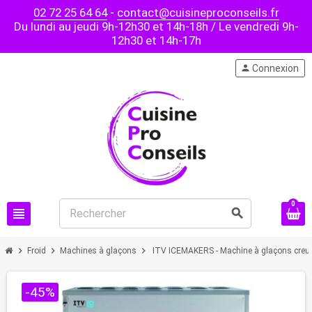
02 72 25 64 64
-
contact@cuisineproconseils.fr
Du lundi au jeudi 9h-12h30 et 14h-18h / Le vendredi 9h-
12h30 et 14h-17h
person
Connexion
0
view_headline
search
chevron_right
chevron_right
chevron_right
Froid
Machines à glaçons
ITV ICEMAKERS - Machine à glaçons creux
-45%