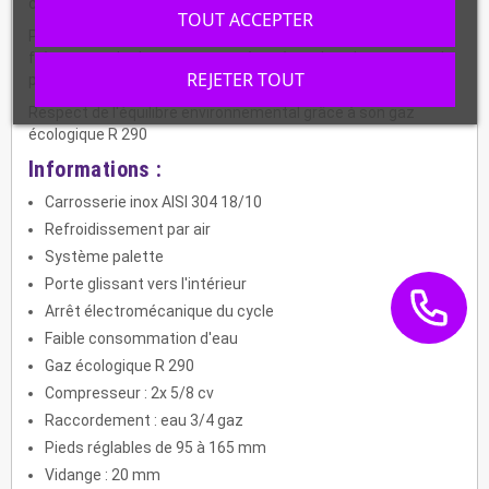
consommée rapidement. La taille des glaçons est réglable.
TOUT ACCEPTER
Pas de thermostat de cuve, évitant ainsi les cassures très
fréquentes du thermostat en récupérant les glaçons avec la
REJETER TOUT
pelle.
Respect de l'équilibre environnemental grâce à son gaz
écologique R 290
Informations :
Carrosserie inox AISI 304 18/10
Refroidissement par air
Système palette
Porte glissant vers l'intérieur
Arrêt électromécanique du cycle
Faible consommation d'eau
Gaz écologique R 290
Compresseur : 2x 5/8 cv
Raccordement : eau 3/4 gaz
Pieds réglables de 95 à 165 mm
Vidange : 20 mm