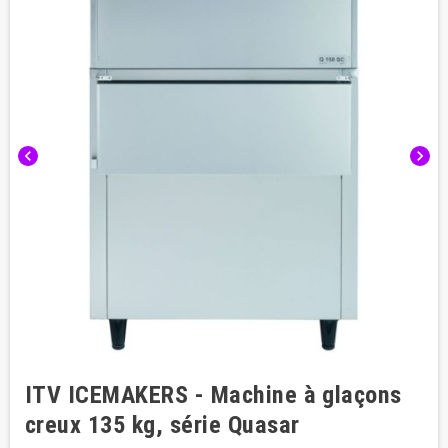
chevron_left
chevron_right
ITV ICEMAKERS - Machine à glaçons
creux 135 kg, série Quasar