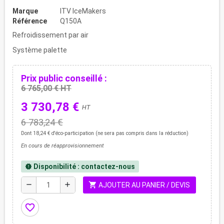
Marque
ITV IceMakers
Référence
Q150A
Refroidissement par air
Système palette
Prix public conseillé :
6 765,00 € HT
3 730,78 €
HT
6 783,24 €
Dont 18,24 € d'éco-participation (ne sera pas compris dans la réduction)
En cours de réapprovisionnement
Disponibilité : contactez-nous
new_releases
shopping_cart
remove
add
AJOUTER AU PANIER / DEVIS
favorite_border