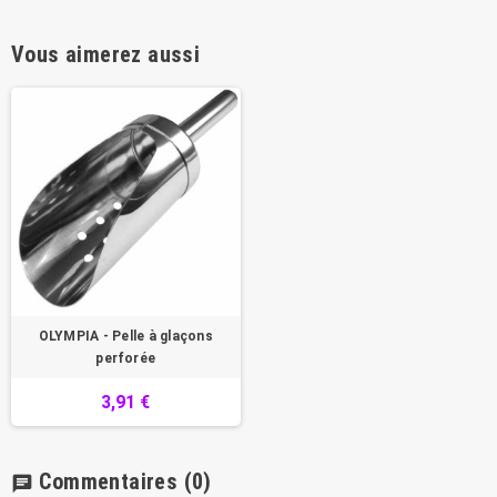
Vous aimerez aussi
OLYMPIA - Pelle à glaçons
perforée
3,91 €
Commentaires
(0)
chat