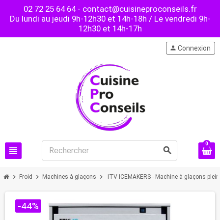
02 72 25 64 64
-
contact@cuisineproconseils.fr
Du lundi au jeudi 9h-12h30 et 14h-18h / Le vendredi 9h-
12h30 et 14h-17h
person
Connexion
0
view_headline
search
chevron_right
chevron_right
chevron_right
Froid
Machines à glaçons
ITV ICEMAKERS - Machine à glaçons pleins
-44%