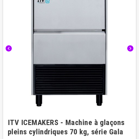
chevron_left
chevron_right
ITV ICEMAKERS - Machine à glaçons
pleins cylindriques 70 kg, série Gala