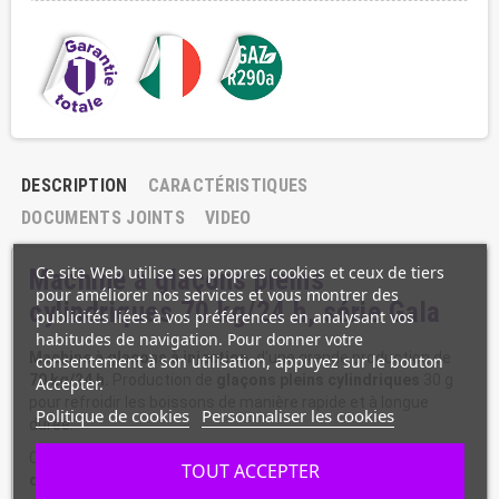
DESCRIPTION
CARACTÉRISTIQUES
DOCUMENTS JOINTS
VIDEO
Ce site Web utilise ses propres cookies et ceux de tiers
Machine à glaçons pleins
pour améliorer nos services et vous montrer des
cylindriques 70 kg/24 h, série Gala
publicités liées à vos préférences en analysant vos
habitudes de navigation. Pour donner votre
Machine à glaçons à injection,
d'une grande production de
consentement à son utilisation, appuyez sur le bouton
70 kg/24 h.
Production de
glaçons
pleins cylindriques
30 g
Accepter.
pour refroidir les boissons de manière rapide et à longue
Politique de cookies
Personnaliser les cookies
durée.
Cette machine est dotée d'une
réserve de grande capacité
TOUT ACCEPTER
de stockage de 35 kg.