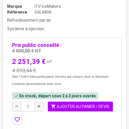
Marque
ITV IceMakers
Référence
GALA80A
Refroidissement par air
Système à injection
Prix public conseillé :
4 030,00 € HT
2 251,39 €
HT
4 093,44 €
Dont 13,44 € d'éco-participation (ne sera pas compris dans la réduction)
Livraison personnalisée avec suivi
En stock, départ sous 2 à 3 jours ouvrés
check
shopping_cart
remove
add
AJOUTER AU PANIER / DEVIS
favorite_border