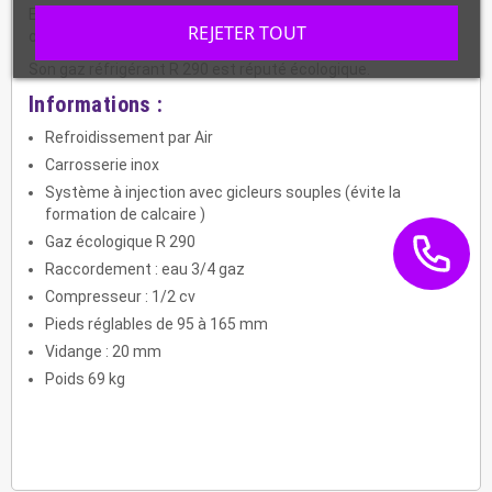
Elle est aussi équipée d'une pompe surdimensionnée avec
REJETER TOUT
corps immergé pour éviter le risque de panne.
Son gaz réfrigérant R 290 est réputé écologique.
Informations :
Refroidissement par Air
Carrosserie inox
Système à injection avec gicleurs souples (évite la
formation de calcaire )
Gaz écologique R 290
Raccordement : eau 3/4 gaz
Compresseur : 1/2 cv
Pieds réglables de 95 à 165 mm
Vidange : 20 mm
Poids 69 kg