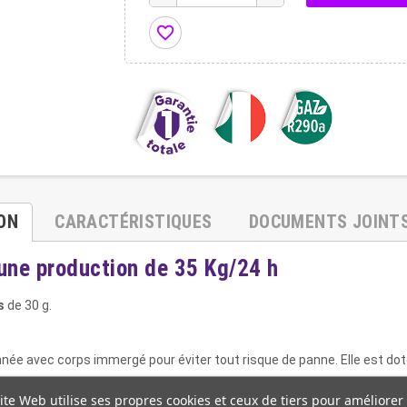
favorite_border
ON
CARACTÉRISTIQUES
DOCUMENTS JOINT
'une production de 35 Kg/24 h
s
de 30 g.
e avec corps immergé pour éviter tout risque de panne. Elle est doté
ite Web utilise ses propres cookies et ceux de tiers pour améliorer