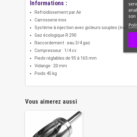
Informations :
serv
anal
Refroidissement par Air
son 
Carrosserie inox
Poli
Système à injection avec gicleurs souples (évite la f
Gaz écologique R 290
Raccordement : eau 3/4 gaz
Compresseur : 1/4 cv
Pieds réglables de 95 à 165 mm
Vidange : 20 mm
Poids 45 kg
Vous aimerez aussi