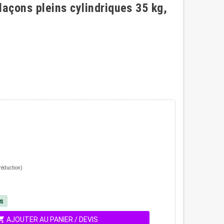
açons pleins cylindriques 35 kg,
réduction)
és
ing_cart
AJOUTER AU PANIER / DEVIS