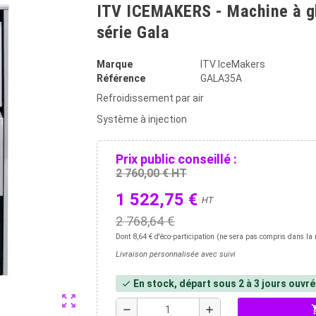
ITV ICEMAKERS - Machine à gl
série Gala
Marque
ITV IceMakers
Référence
GALA35A
Refroidissement par air
Système à injection
Prix public conseillé :
2 760,00 € HT
1 522,75 €
HT
2 768,64 €
Dont 8,64 € d'éco-participation (ne sera pas compris dans la 
Livraison personnalisée avec suivi
En stock, départ sous 2 à 3 jours ouvr
check
zoom_out_map
shopp
remove
add