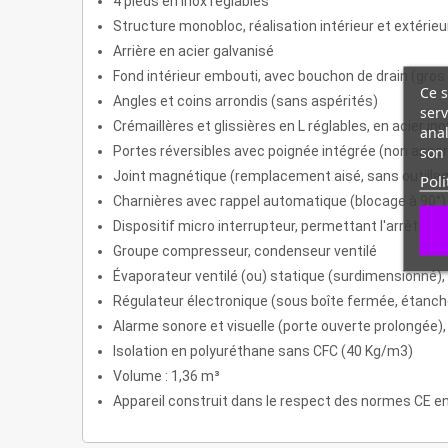
4 pieds en inox réglables
Structure monobloc, réalisation intérieur et extérieu
Arrière en acier galvanisé
Fond intérieur embouti, avec bouchon de drain (gros
Ce s
Angles et coins arrondis (sans aspérités)
serv
Crémaillères et glissières en L réglables, en acier
anal
son 
Portes réversibles avec poignée intégrée (non appar
Joint magnétique (remplacement aisé, sans outilla
Poli
Charnières avec rappel automatique (blocage à 90°)
Dispositif micro interrupteur, permettant l'arrêt du v
Groupe compresseur, condenseur ventilé
Évaporateur ventilé (ou) statique (surdimensionné), t
Régulateur électronique (sous boîte fermée, étan
Alarme sonore et visuelle (porte ouverte prolongée),
Isolation en polyuréthane sans CFC (40 Kg/m3)
Volume : 1,36 m³
Appareil construit dans le respect des normes CE en