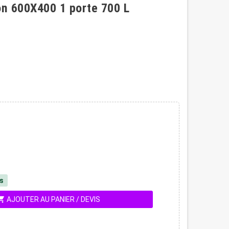
n 600X400 1 porte 700 L
és
ing_cart
AJOUTER AU PANIER / DEVIS