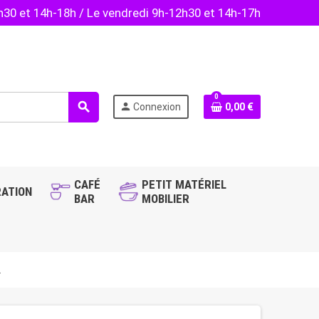
2h30 et 14h-18h / Le vendredi 9h-12h30 et 14h-17h
0
search
person
Connexion
0,00 €
CAFÉ
PETIT MATÉRIEL
ATION
BAR
MOBILIER
L