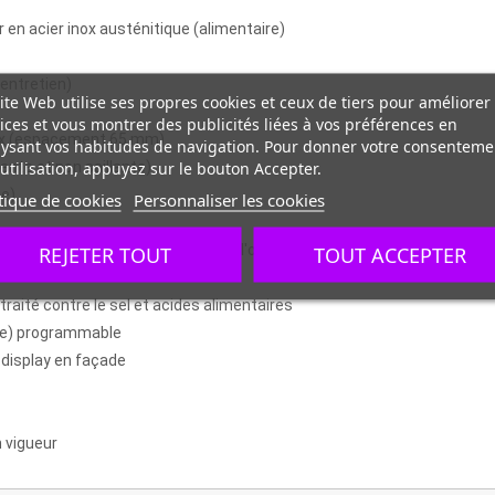
r en acier inox austénitique (alimentaire)
 entretien)
ite Web utilise ses propres cookies et ceux de tiers pour améliorer
ices et vous montrer des publicités liées à vos préférences en
 inox (espacement 65 mm)
ysant vos habitudes de navigation. Pour donner votre consenteme
utilisation, appuyez sur le bouton Accepter.
ente et non saillante)
ge)
tique de cookies
Personnaliser les cookies
entilateur de l'évaporateur lors de l'ouverture porte
REJETER TOUT
TOUT ACCEPTER
raité contre le sel et acides alimentaires
che) programmable
 display en façade
 vigueur