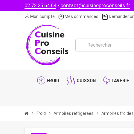
02 72 25 64 64
-
contact@cuisineproconseils.fr
Mon compte
Mes commandes
Demander un
FROID
CUISSON
LAVERIE
chevron_right
Froid
chevron_right
Armoires réfrigérées
chevron_right
Armoires froides