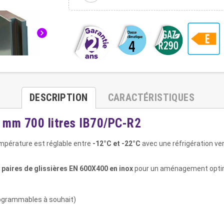
chevron_right
DESCRIPTION
CARACTÉRISTIQUES
 mm 700 litres IB70/PC-R2
mpérature est réglable entre
-12°C et -22°C
avec une réfrigération ven
 paires de glissières EN 600X400 en inox
pour un aménagement opti
rogrammables à souhait)