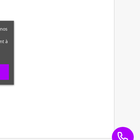
 nos
nt à