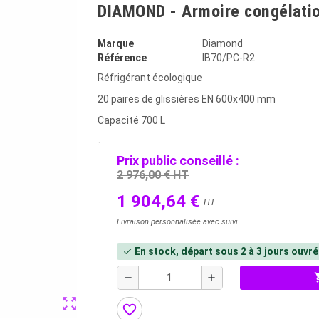
DIAMOND - Armoire congélatio
Marque
Diamond
Référence
IB70/PC-R2
Réfrigérant écologique
20 paires de glissières EN 600x400 mm
Capacité 700 L
Prix public conseillé :
2 976,00 € HT
1 904,64 €
HT
Livraison personnalisée avec suivi
En stock, départ sous 2 à 3 jours ouvr
check
shopp
remove
add
zoom_out_map
favorite_border