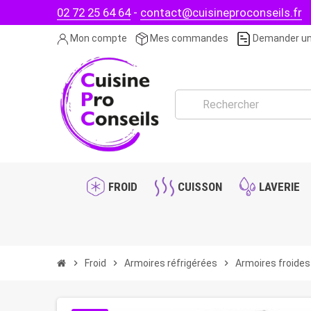
02 72 25 64 64
-
contact@cuisineproconseils.fr
Mon compte
Mes commandes
Demander un
FROID
CUISSON
LAVERIE
chevron_right
Froid
chevron_right
Armoires réfrigérées
chevron_right
Armoires froides