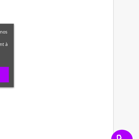
 nos
nt à