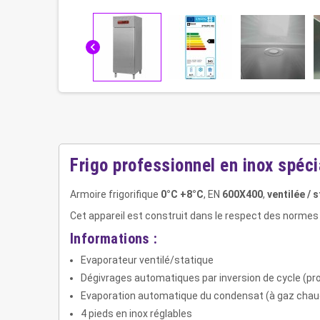
chevron_left
Frigo professionnel en inox spéc
Armoire frigorifique
0°C +8°C
, EN
600X400
,
ventilée / s
Cet appareil est construit dans le respect des normes 
Informations :
Evaporateur ventilé/statique
Dégivrages automatiques par inversion de cycle (p
Evaporation automatique du condensat (à gaz chau
4 pieds en inox réglables