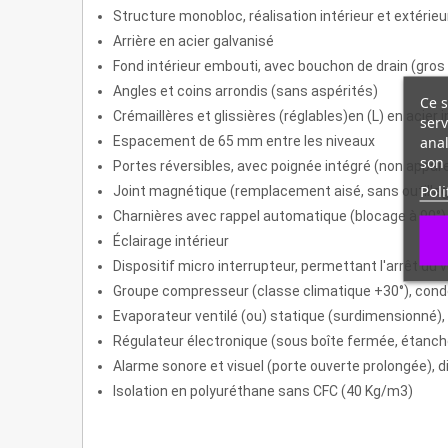
Structure monobloc, réalisation intérieur et extérieu
Arrière en acier galvanisé
Fond intérieur embouti, avec bouchon de drain (gros
Angles et coins arrondis (sans aspérités)
Ce s
Crémaillères et glissières (réglables)en (L) en acier 
serv
anal
Espacement de 65 mm entre les niveaux
son 
Portes réversibles, avec poignée intégré (non appare
Poli
Joint magnétique (remplacement aisé, sans outilla
Charnières avec rappel automatique (blocage à 90°)
Éclairage intérieur
Dispositif micro interrupteur, permettant l'arrêt du v
Groupe compresseur (classe climatique +30°), cond
Evaporateur ventilé (ou) statique (surdimensionné), t
Régulateur électronique (sous boîte fermée, étan
Alarme sonore et visuel (porte ouverte prolongée), 
Isolation en polyuréthane sans CFC (40 Kg/m3)