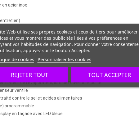
r en acier inox
 entretien)
ite Web utilise ses propres cookies et ceux de tiers pour améliorer
inox
ices et vous montrer des publicités liées à vos préférences en
ysant vos habitudes de navigation. Pour donner votre consenteme
utilisation, appuyez sur le bouton Accepter.
nte et non saillante)
tique de cookies
Personnaliser les cookies
ge)
REJETER TOUT
TOUT ACCEPTER
entilateur de l'évaporateur, lors de l'ouverture porte
enseur ventilé
raité contre le sel et acides alimentaires
che) programmable
display en façade avec LED bleue