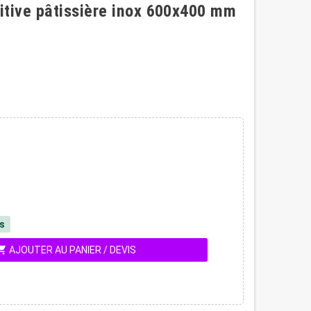
itive pâtissière inox 600x400 mm
és
ing_cart
AJOUTER AU PANIER / DEVIS