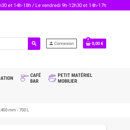
2h30 et 14h-18h / Le vendredi 9h-12h30 et 14h-17h
0
search
person
Connexion
0,00 €
CAFÉ
PETIT MATÉRIEL
ATION
BAR
MOBILIER
0x400 mm - 700 L