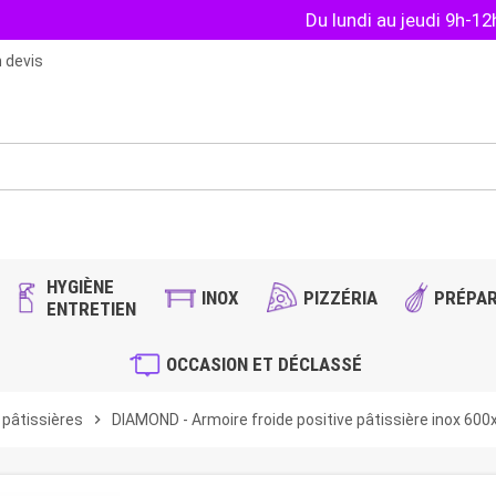
Du lundi au jeudi 9h-1
 devis
HYGIÈNE
INOX
PIZZÉRIA
PRÉPAR
ENTRETIEN
OCCASION ET DÉCLASSÉ
 pâtissières
chevron_right
DIAMOND - Armoire froide positive pâtissière inox 60