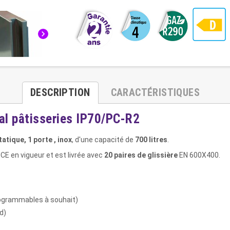
chevron_right
DESCRIPTION
CARACTÉRISTIQUES
ial pâtisseries IP70/PC-R2
tatique, 1 porte , inox
, d'une capacité de
700 litres
.
CE en vigueur et est livrée avec
20 paires de glissière
EN 600X400.
rogrammables à souhait)
d)