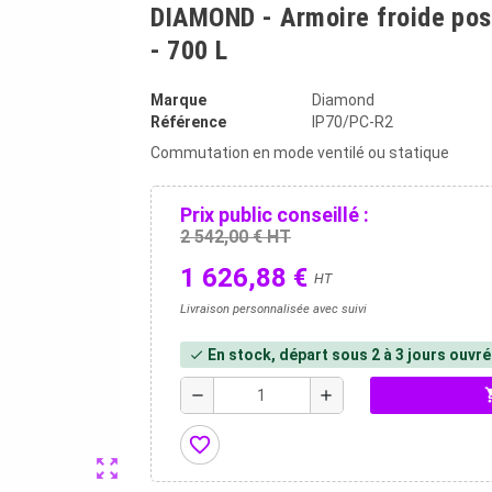
DIAMOND - Armoire froide pos
- 700 L
Marque
Diamond
Référence
IP70/PC-R2
Commutation en mode ventilé ou statique
Prix public conseillé :
2 542,00 € HT
1 626,88 €
HT
Livraison personnalisée avec suivi
En stock, départ sous 2 à 3 jours ouvr
check
shopp
remove
add
favorite_border
zoom_out_map