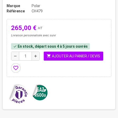
Marque
Polar
Référence
CH479
265,00 €
HT
Livraison personnalisée avec suivi
En stock, départ sous 4 à 5 jours ouvrés
check
shopping_cart
remove
add
AJOUTER AU PANIER / DEVIS
favorite_border