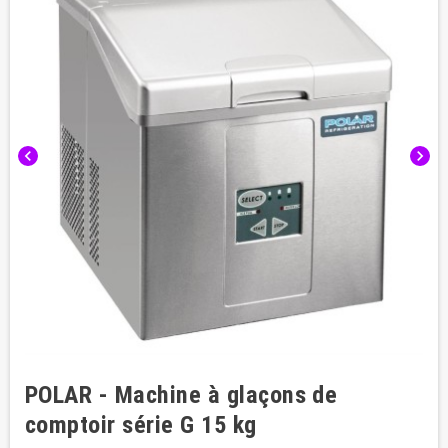
chevron_left
chevron_right
POLAR - Machine à glaçons de
comptoir série G 15 kg