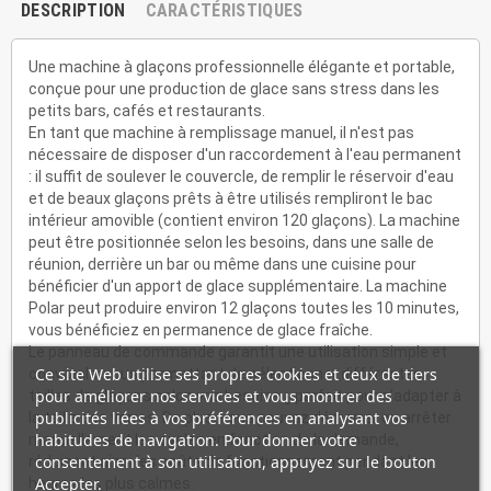
DESCRIPTION
CARACTÉRISTIQUES
Une machine à glaçons professionnelle élégante et portable,
conçue pour une production de glace sans stress dans les
petits bars, cafés et restaurants.
En tant que machine à remplissage manuel, il n'est pas
nécessaire de disposer d'un raccordement à l'eau permanent
: il suffit de soulever le couvercle, de remplir le réservoir d'eau
et de beaux glaçons prêts à être utilisés rempliront le bac
intérieur amovible (contient environ 120 glaçons). La machine
peut être positionnée selon les besoins, dans une salle de
réunion, derrière un bar ou même dans une cuisine pour
bénéficier d'un apport de glace supplémentaire. La machine
Polar peut produire environ 12 glaçons toutes les 10 minutes,
vous bénéficiez en permanence de glace fraîche.
Le panneau de commande garantit une utilisation simple et
Ce site Web utilise ses propres cookies et ceux de tiers
conviviale, vous permettant de sélectionner différentes
pour améliorer nos services et vous montrer des
tailles de glaçons selon vos besoins ¿ parfait pour s'adapter à
publicités liées à vos préférences en analysant vos
la taille des verres. De plus, vous pouvez démarrer ou arrêter
habitudes de navigation. Pour donner votre
manuellement les cycles en fonction de la demande,
consentement à son utilisation, appuyez sur le bouton
réduisant ainsi les coûts de fonctionnement pendant les
Accepter.
heures les plus calmes.