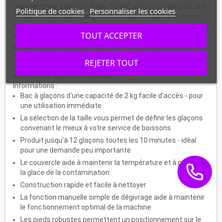
Les machines à glaçons Polar Série C sont conçues pour une
Politique de cookies
Personnaliser les cookies
utilisation professionnelle dans des environnements moins
exigeants. Choisissez la Série C pour la production de glaçons
TOUT ACCEPTER
à petite échelle ou pour les zones où le raccordement à l'eau
de distribution n'est pas facilement disponible.
NB : Cette machine ne stockera pas et ne conservera pas les
REJETER TOUT
glaçons pendant une longue période (la glace produite doit
être utilisée dans les 2 heures)
Informations :
Bac à glaçons d'une capacité de 2 kg facile d'accès - pour
une utilisation immédiate
La sélection de la taille vous permet de définir les glaçons
convenant le mieux à votre service de boissons
Produit jusqu'à 12 glaçons toutes les 10 minutes - idéal
pour une demande peu importante
Le couvercle aide à maintenir la température et à protéger
la glace de la contamination
Construction rapide et facile à nettoyer
La fonction manuelle simple de dégivrage aide à maintenir
le fonctionnement optimal de la machine
Les pieds robustes permettent un positionnement sur le