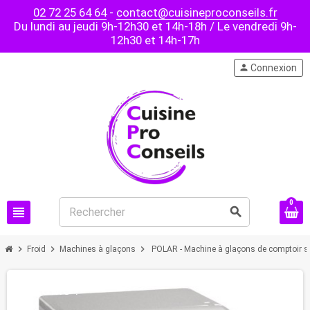
02 72 25 64 64
-
contact@cuisineproconseils.fr
Du lundi au jeudi 9h-12h30 et 14h-18h / Le vendredi 9h-
12h30 et 14h-17h
person
Connexion
0
view_headline
search
chevron_right
chevron_right
chevron_right
Froid
Machines à glaçons
POLAR - Machine à glaçons de comptoir sé
PROMO !