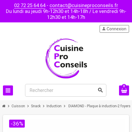
02 72 25 64 64
-
contact@cuisineproconseils.fr
Du lundi au jeudi 9h-12h30 et 14h-18h / Le vendredi 9h-
12h30 et 14h-17h
person
Connexion
0
view_headline
search
chevron_right
chevron_right
chevron_right
chevron_right
Cuisson
Snack
Induction
DIAMOND - Plaque à induction-2 foyers
-36%