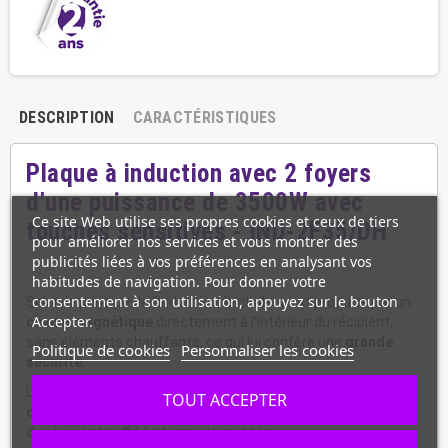
DESCRIPTION
CARACTÉRISTIQUES
Plaque
à induction avec 2 foyers
d'une puissance de 3500W avec
Ce site Web utilise ses propres cookies et ceux de tiers
touches sensitives - IND-2F35/DH
pour améliorer nos services et vous montrer des
publicités liées à vos préférences en analysant vos
habitudes de navigation. Pour donner votre
consentement à son utilisation, appuyez sur le bouton
Selon le principe de l'induction, la chaleur est produite par un
Accepter.
champ magnétique
directement à l’intérieur du récipient,
sans éléments chauffants, ce qui lui confère une
grande
Politique de cookies
Personnaliser les cookies
sécurité.
La cuisson s’effectue pratiquement sans
aucune perte de
TOUT ACCEPTER
chaleu
r; elle est la technologie la plus économique, le retrait
du récipient suffit à stopper la cuisson.