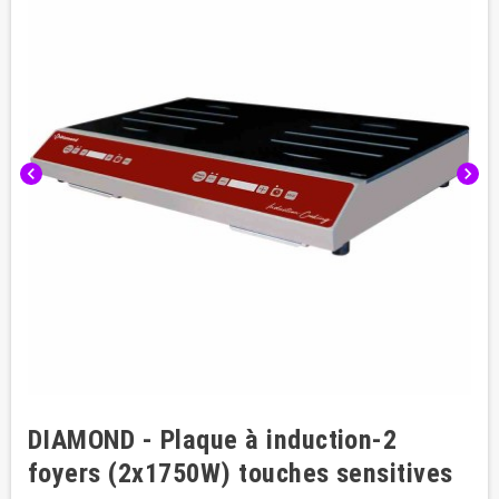
chevron_left
chevron_right
DIAMOND - Plaque à induction-2
foyers (2x1750W) touches sensitives