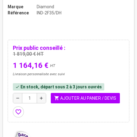
Marque
Diamond
Référence
IND-2F35/DH
Prix public conseillé :
1 819,00 € HT
1 164,16 €
HT
Livraison personnalisée avec suivi
En stock, départ sous 2 à 3 jours ouvrés
check
shopping_cart
remove
add
AJOUTER AU PANIER / DEVIS
favorite_border