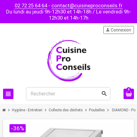
02 72 25 64 64
-
contact@cuisineproconseils.fr
Du lundi au jeudi 9h-12h30 et 14h-18h / Le vendredi 9h-
12h30 et 14h-17h
person
Connexion
0
view_headline
search
chevron_right
chevron_right
chevron_right
chevron_right
Hygiène - Entretien
Collecte des déchets
Poubelles
DIAMOND - Poube
-36%