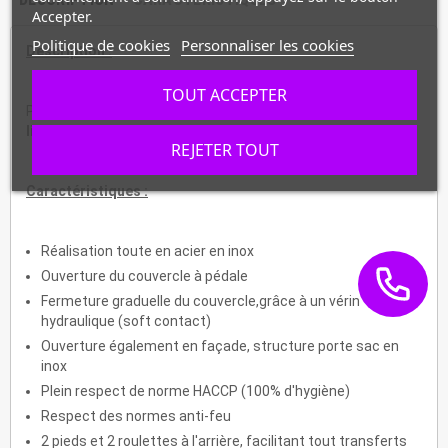
Accepter.
Politique de cookies
Personnaliser les cookies
Description :
TOUT ACCEPTER
Poubelle inox, à pédale, couvercle avec vérin, capacité
120
litres.
REJETER TOUT
Caractéristiques :
Réalisation toute en acier en inox
Ouverture du couvercle à pédale
Fermeture graduelle du couvercle,grâce à un vérin
hydraulique (soft contact)
Ouverture également en façade, structure porte sac en
inox
Plein respect de norme HACCP (100% d'hygiène)
Respect des normes anti-feu
2 pieds et 2 roulettes à l'arrière, facilitant tout transferts