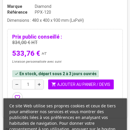
Marque
Diamond
Référence
PPX-120
Dimensions : 480 x 400 x 930 mm (LxPxH)
Prix public conseillé :
834,00 € HT
533,76 €
HT
Livraison personnalisée avec suivi
En stock, départ sous 2 à 3 jours ouvrés
check
shopping_cart
remove
add
AJOUTER AU PANIER / DEVIS
favorite_border
Ce site Web utilise ses propres cookies et ceux de tiers
pour améliorer nos services et vous montrer des
publicités liées à vos préférences en analysant vos
habitudes de navigation. Pour donner votre
consentement à son utilisation, appuyez sur le bouton
DESCRIPTION
CARACTÉRISTIQUES