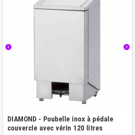
chevron_left
chevron_right
DIAMOND - Poubelle inox à pédale
couvercle avec vérin 120 litres