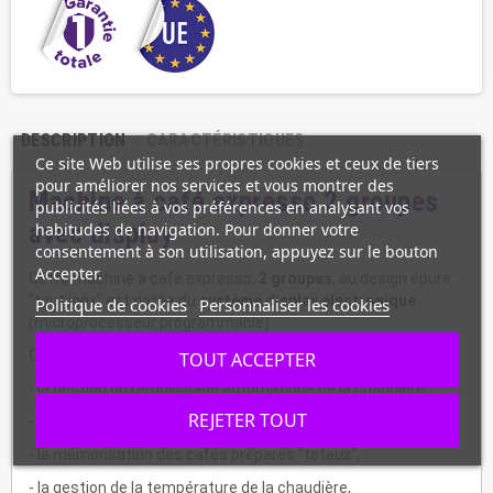
DESCRIPTION
CARACTÉRISTIQUES
Ce site Web utilise ses propres cookies et ceux de tiers
pour améliorer nos services et vous montrer des
Machine à café expresso 2 groupes
publicités liées à vos préférences en analysant vos
avec display
habitudes de navigation. Pour donner votre
consentement à son utilisation, appuyez sur le bouton
Accepter.
Cette machine à café expresso,
2 groupes
, au design épuré
"tout inox" est dotée du
système display électronique
Politique de cookies
Personnaliser les cookies
(microprocesseur programmable).
Ce système permet ainsi :
TOUT ACCEPTER
- la gestion du remplissage automatique de la chaudière,
REJETER TOUT
- la programmation des doses de café, pour chaque groupe,
- la mémorisation des cafés préparés "totaux",
- la gestion de la température de la chaudière,