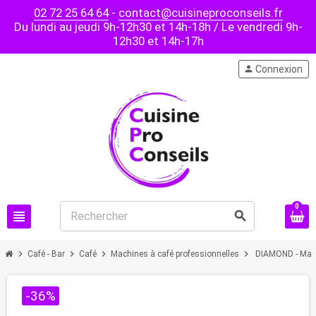
02 72 25 64 64
-
contact@cuisineproconseils.fr
Du lundi au jeudi 9h-12h30 et 14h-18h / Le vendredi 9h-
12h30 et 14h-17h
person
Connexion
0
view_headline
search
chevron_right
chevron_right
chevron_right
chevron_right
Café - Bar
Café
Machines à café professionnelles
DIAMOND - Mach
-36%