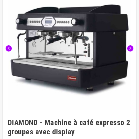
chevron_left
chevron_right
DIAMOND - Machine à café expresso 2
groupes avec display