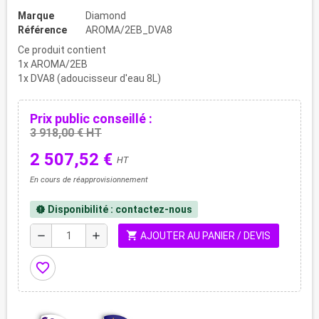
Marque
Diamond
Référence
AROMA/2EB_DVA8
Ce produit contient
1x AROMA/2EB
1x DVA8 (adoucisseur d'eau 8L)
Prix public conseillé :
3 918,00 € HT
2 507,52 €
HT
En cours de réapprovisionnement
Disponibilité : contactez-nous
new_releases
shopping_cart
remove
add
AJOUTER AU PANIER / DEVIS
favorite_border