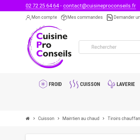
02 72 25 64 64
-
contact@cuisineproconseils.fr
Mon compte
Mes commandes
Demander un
FROID
CUISSON
LAVERIE
chevron_right
Cuisson
chevron_right
Maintien au chaud
chevron_right
Tiroirs chauffa