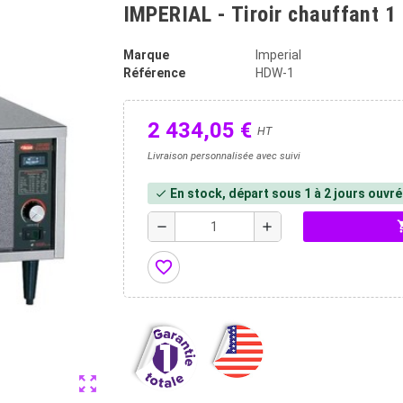
IMPERIAL - Tiroir chauffant 1 
Marque
Imperial
Référence
HDW-1
2 434,05 €
HT
Livraison personnalisée avec suivi
En stock, départ sous 1 à 2 jours ouvr
check
shopp
remove
add
favorite_border
zoom_out_map