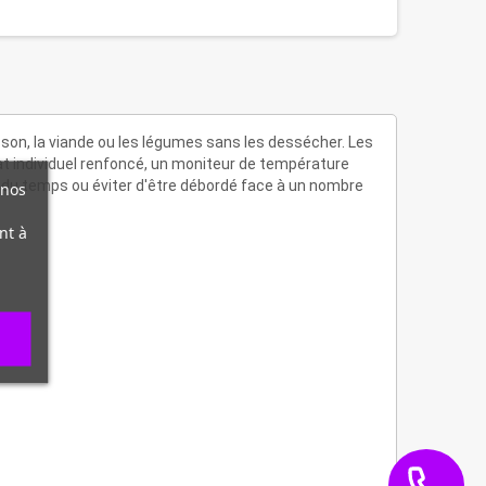
sson, la viande ou les légumes sans les dessécher. Les
t individuel renfoncé, un moniteur de température
er du temps ou éviter d'être débordé face à un nombre
 nos
nt à