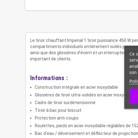
Le tiroir chauffant Imperial 1 tiroir puissance 450 W 
compartiments individuels entièrement isolés procure
ainsi que des glissières d’évent et un interrupteur d’
Ce s
important de clients.
serv
anal
son 
Informations :
Poli
Construction intégrale en acier inoxydable
Glissières de tiroir ultra-solides en acier inoxydable
Cadre de tiroir surdimensionné
Tiroir à bac pour biscuit
Protection anti-coups
Roulettes, pieds en acier inoxydable réglables de 1
Bac d'eau / déversement et déflecteur de projectio