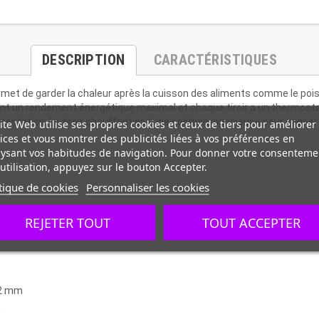
DESCRIPTION
CARACTÉRISTIQUES
permet de garder la chaleur après la cuisson des aliments comme le poi
nt un rendement énergétique maximal et chaque tiroir a un thermosta
alimentation. Le tiroir chauffant est une solution ingénieuse pour gagn
ite Web utilise ses propres cookies et ceux de tiers pour améliorer
ices et vous montrer des publicités liées à vos préférences en
ysant vos habitudes de navigation. Pour donner votre consenteme
utilisation, appuyez sur le bouton Accepter.
tique de cookies
Personnaliser les cookies
REJETER TOUT
TOUT ACCEPTER
 d’épaisseur 12 avec galets en nylon
52 mm
n