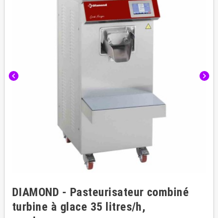
chevron_left
chevron_right
DIAMOND - Pasteurisateur combiné
turbine à glace 35 litres/h,