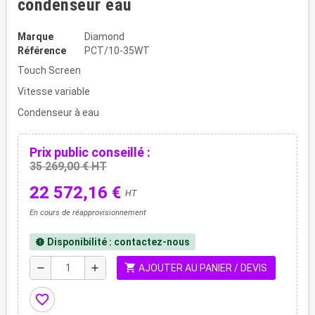
condenseur eau
Marque
Diamond
Référence
PCT/10-35WT
Touch Screen
Vitesse variable
Condenseur à eau
Prix public conseillé :
35 269,00 € HT
22 572,16 €
HT
En cours de réapprovisionnement
Disponibilité : contactez-nous
new_releases
shopping_cart
remove
add
AJOUTER AU PANIER / DEVIS
favorite_border