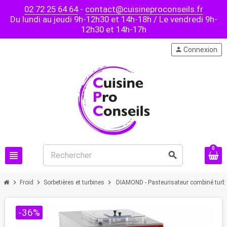
02 72 25 64 64
-
contact@cuisineproconseils.fr
Du lundi au jeudi 9h-12h30 et 14h-18h / Le vendredi 9h-
12h30 et 14h-17h
person
Connexion
0
view_headline
search
chevron_right
chevron_right
chevron_right
Froid
Sorbetières et turbines
DIAMOND - Pasteurisateur combiné turbin
-36%