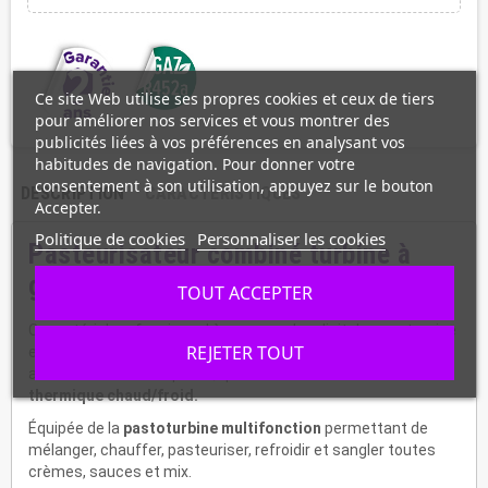
Ce site Web utilise ses propres cookies et ceux de tiers
pour améliorer nos services et vous montrer des
publicités liées à vos préférences en analysant vos
habitudes de navigation. Pour donner votre
consentement à son utilisation, appuyez sur le bouton
DESCRIPTION
CARACTÉRISTIQUES
Accepter.
Politique de cookies
Personnaliser les cookies
Pasteurisateur combiné turbine à
glace 35 L/h PCT/10-35WT
TOUT ACCEPTER
Ce matériel professionnel à commandes digitales pasteurise
REJETER TOUT
et refroidit tous types de mélanges ou de produits
alimentaires semi-liquides, qui nécessitent
un traitement
thermique chaud/froid.
Équipée de la
pastoturbine multifonction
permettant de
mélanger, chauffer, pasteuriser, refroidir et sangler toutes
crèmes, sauces et mix.