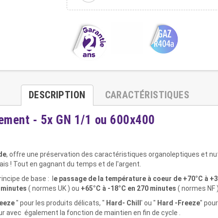
DESCRIPTION
CARACTÉRISTIQUES
ssement - 5x GN 1/1 ou 600x400
de
, offre une préservation des caractéristiques organoleptiques et nut
s ! Tout en gagnant du temps et de l'argent.
rincipe de base : l
e passage de la température à coeur de +70°C à +
 minutes
( normes UK ) ou
+65°C à -18°C en 270 minutes
( normes NF )
reeze
" pour les produits délicats, "
Hard- Chill
' ou "
Hard -Freeze
" pou
eur avec également la fonction de maintien en fin de cycle .