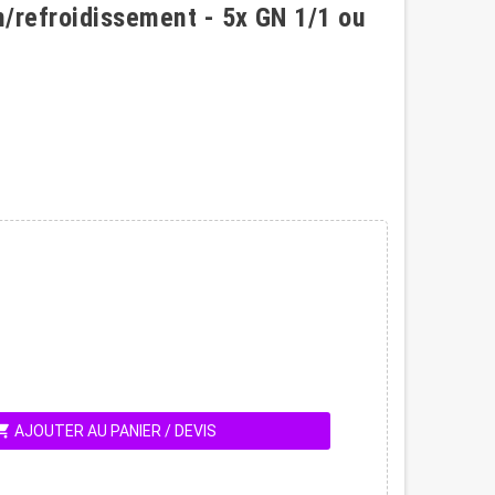
/refroidissement - 5x GN 1/1 ou
ing_cart
AJOUTER AU PANIER / DEVIS