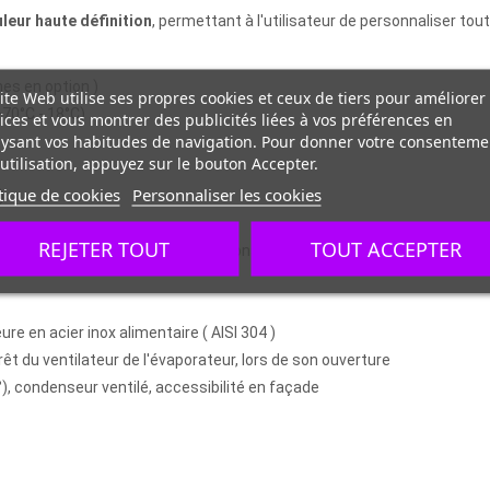
leur haute définition
, permettant à l'utilisateur de personnaliser tou
nes en option )
ite Web utilise ses propres cookies et ceux de tiers pour améliorer
+70°C - 18°C)
ices et vous montrer des publicités liées à vos préférences en
ysant vos habitudes de navigation. Pour donner votre consenteme
utilisation, appuyez sur le bouton Accepter.
tique de cookies
Personnaliser les cookies
)
REJETER TOUT
TOUT ACCEPTER
fermée, 100% étanche), avec fonctions HACCP, programmable à souhait
re en acier inox alimentaire ( AISI 304 )
rêt du ventilateur de l'évaporateur, lors de son ouverture
, condenseur ventilé, accessibilité en façade