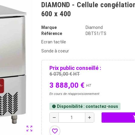
DIAMOND - Cellule congélation
600 x 400
Marque
Diamond
Référence
DBT51/TS
Ecran tactile
Sonde à coeur
Prix public conseillé :
6 075,00 € HT
3 888,00 €
HT
En cours de réapprovisionnement
Disponibilité : contactez-nous
new_releases
shopp
remove
add
zoom_out_map
favorite_border