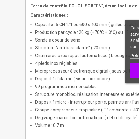
Ecran de contrôle TOUCH SCREEN
",
écran tactile cou
Caractéristiques :
Capacité : 5 GN 1/1 ou 600 x 400 mm ( grilles et plati
Ce s
Production par cycle : 20 kg (+70°C + 3°C) ou 12 kg (
serv
anal
Sonde à coeur de série
son 
Structure "anti basculante" ( 70 mm )
Poli
Charnières avec rappel automatique ( blocage à 90 °
4 pieds inox réglables
Microprocesseur électronique digital ( sous boîte 
Dispositif d'alarme ( visuel ou sonore)
99 programmes mémorisables
Structure monobloc, réalisation intérieure et extérieu
Dispositif micro - interrupteur porte, permettant l'ar
Groupe compresseur tropicalisé ( T° ambiante + 43°)
Dégivrage manuel ou automatique ( début de cycle)
Volume : 0,7 m³