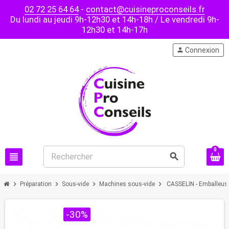
02 72 25 64 64
-
contact@cuisineproconseils.fr
Du lundi au jeudi 9h-12h30 et 14h-18h / Le vendredi 9h-
12h30 et 14h-17h
person
Connexion
0
view_headline
search
chevron_right
chevron_right
chevron_right
chevron_right
Préparation
Sous-vide
Machines sous-vide
CASSELIN - Emballeus
PROMO !
-30%