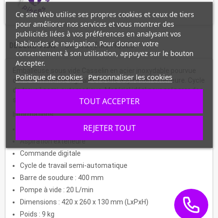
Ce site Web utilise ses propres cookies et ceux de tiers
pour améliorer nos services et vous montrer des
publicités liées à vos préférences en analysant vos
habitudes de navigation. Pour donner votre
DESCRIPTION
CARACTÉRISTIQUES
consentement à son utilisation, appuyez sur le bouton
Accepter.
Emballeuse sous vide Casselin en acier inoxydable pourvue
Politique de cookies
Personnaliser les cookies
d'une commande digitale et d'une aspiration extérieure. Cycle
de travail semi-automatique. Matériel idéal pour préparer des
sachets en grande quantité.
TOUT ACCEPTER
Informations :
REJETER TOUT
Acier inoxydable
Aspiration extérieure
Commande digitale
Cycle de travail semi-automatique
Barre de soudure : 400 mm
Pompe à vide : 20 L/min
Dimensions : 420 x 260 x 130 mm (LxPxH)
Poids : 9 kg