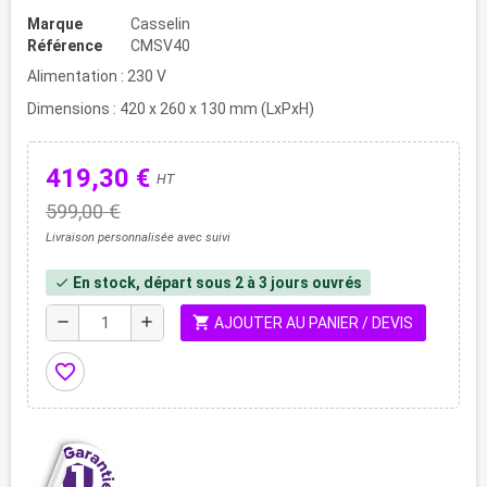
Marque
Casselin
Référence
CMSV40
Alimentation : 230 V
Dimensions : 420 x 260 x 130 mm (LxPxH)
419,30 €
HT
599,00 €
Livraison personnalisée avec suivi
En stock, départ sous 2 à 3 jours ouvrés
check
shopping_cart
remove
add
AJOUTER AU PANIER / DEVIS
favorite_border