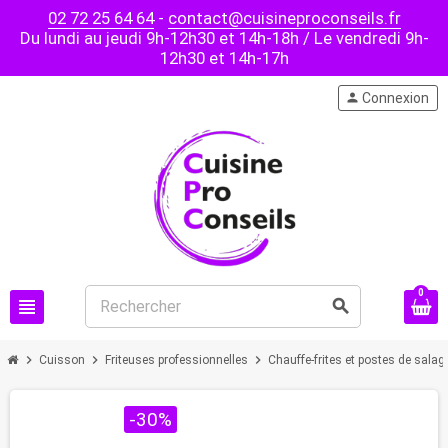
02 72 25 64 64
-
contact@cuisineproconseils.fr
Du lundi au jeudi 9h-12h30 et 14h-18h / Le vendredi 9h-
12h30 et 14h-17h
person
Connexion
0
view_headline
search
chevron_right
chevron_right
chevron_right
Cuisson
Friteuses professionnelles
Chauffe-frites et postes de salag
PROMO !
-30%