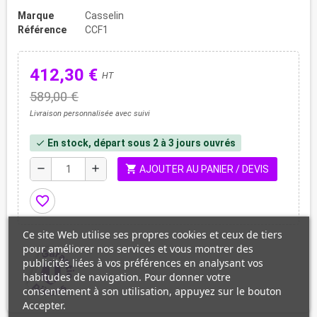
Marque
Casselin
Référence
CCF1
412,30 €
HT
589,00 €
Livraison personnalisée avec suivi
En stock, départ sous 2 à 3 jours ouvrés
check
shopping_cart
remove
add
AJOUTER AU PANIER / DEVIS
favorite_border
Ce site Web utilise ses propres cookies et ceux de tiers
pour améliorer nos services et vous montrer des
publicités liées à vos préférences en analysant vos
habitudes de navigation. Pour donner votre
consentement à son utilisation, appuyez sur le bouton
Accepter.