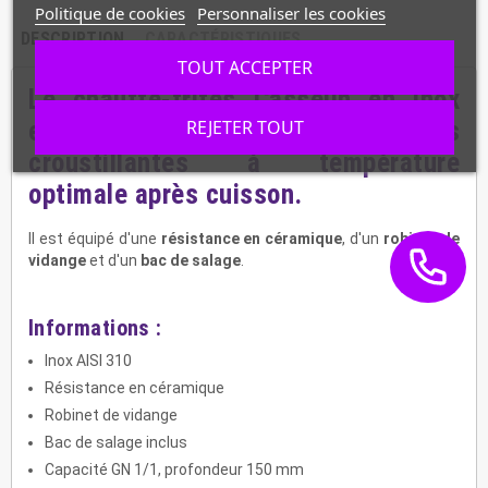
Politique de cookies
Personnaliser les cookies
DESCRIPTION
CARACTÉRISTIQUES
TOUT ACCEPTER
Le
chauffe-frites Casselin
en
inox
est idéal pour garder des frites
REJETER TOUT
croustillantes à température
optimale après cuisson.
Il est équipé d'une
résistance en céramique
, d'un
robinet de
vidange
et d'un
bac de salage
.
Informations :
Inox AISI 310
Résistance en céramique
Robinet de vidange
Bac de salage inclus
Capacité GN 1/1, profondeur 150 mm