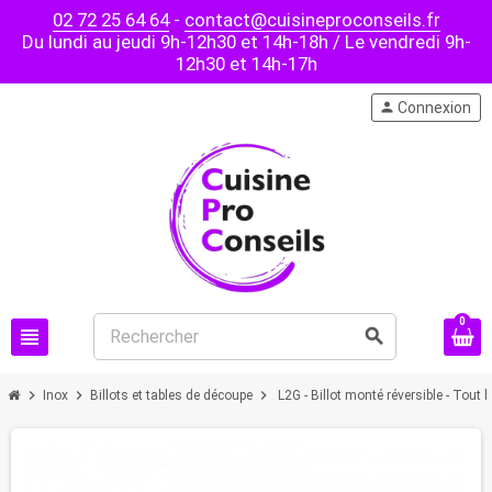
02 72 25 64 64
-
contact@cuisineproconseils.fr
Du lundi au jeudi 9h-12h30 et 14h-18h / Le vendredi 9h-
12h30 et 14h-17h
person
Connexion
0
view_headline
search
chevron_right
chevron_right
chevron_right
Inox
Billots et tables de découpe
L2G - Billot monté réversible - Tout