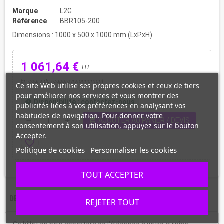
Marque
L2G
Référence
BBR105-200
Dimensions : 1000 x 500 x 1000 mm (LxPxH)
1 061,64 €
HT
En cours de réapprovisionnement
Ce site Web utilise ses propres cookies et ceux de tiers
pour améliorer nos services et vous montrer des
Disponibilité : contactez-nous
new_releases
publicités liées à vos préférences en analysant vos
habitudes de navigation. Pour donner votre
shopping_cart
remove
add
AJOUTER AU PANIER / DEVIS
consentement à son utilisation, appuyez sur le bouton
Accepter.
favorite_border
Politique de cookies
Personnaliser les cookies
TOUT ACCEPTER
DESCRIPTION
CARACTÉRISTIQUES
REJETER TOUT