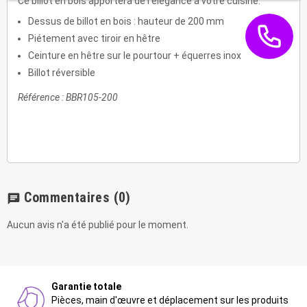
Ce billot en bois apportera de l'élégance à votre cuisine.
Dessus de billot en bois : hauteur de 200 mm
Piétement avec tiroir en hêtre
Ceinture en hêtre sur le pourtour + équerres inox
Billot réversible
Référence : BBR105-200
Commentaires
(0)
chat
Aucun avis n'a été publié pour le moment.
Garantie totale
Pièces, main d'œuvre et déplacement sur les produits