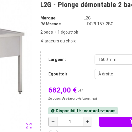
L2G - Plonge démontable 2 ba
Marque
L2G
Référence
L-DCPL157-2BG
2 bacs + 1 égouttoir
4 largeurs au choix
Largeur :
Egouttoir :
682,00 €
HT
En cours de réapprovisionnement
Disponibilité : contactez-nous
new_releases
shopp
remove
add
zoom_out_map