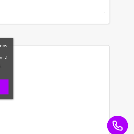
 nos
nt à
é.