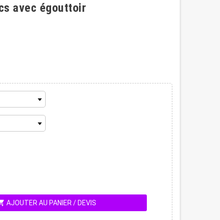
cs avec égouttoir
ing_cart
AJOUTER AU PANIER / DEVIS