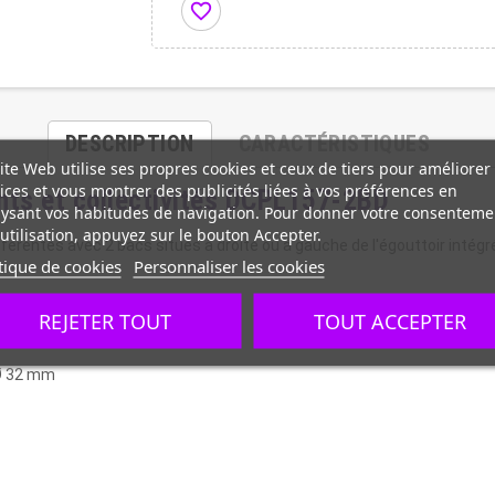
favorite_border
DESCRIPTION
CARACTÉRISTIQUES
ite Web utilise ses propres cookies et ceux de tiers pour améliorer
ices et vous montrer des publicités liées à vos préférences en
ants et collectivités DCPL157-2BD
ysant vos habitudes de navigation. Pour donner votre consenteme
utilisation, appuyez sur le bouton Accepter.
fférentes avec 2 bacs situés à droite ou à gauche de l'égouttoir intégr
tique de cookies
Personnaliser les cookies
REJETER TOUT
TOUT ACCEPTER
 Ø 32 mm