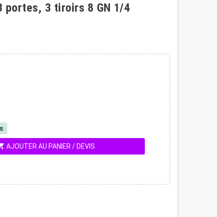
portes, 3 tiroirs 8 GN 1/4
és
ing_cart
AJOUTER AU PANIER / DEVIS