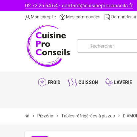
02 72 25 64 64
-
contact@cuisineproconseils.fr
Mon compte
Mes commandes
Demander un
FROID
CUISSON
LAVERIE
chevron_right
Pizzéria
chevron_right
Tables réfrigérées à pizzas
chevron_right
DIAMOND