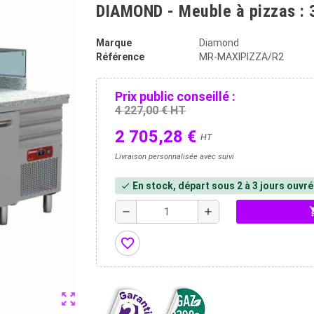
DIAMOND - Meuble à pizzas : 3 
Marque
Diamond
Référence
MR-MAXIPIZZA/R2
Prix public conseillé :
4 227,00 € HT
2 705,28 €
HT
Livraison personnalisée avec suivi
En stock, départ sous 2 à 3 jours ouvr
check
shopp
remove
add
favorite_border
zoom_out_map