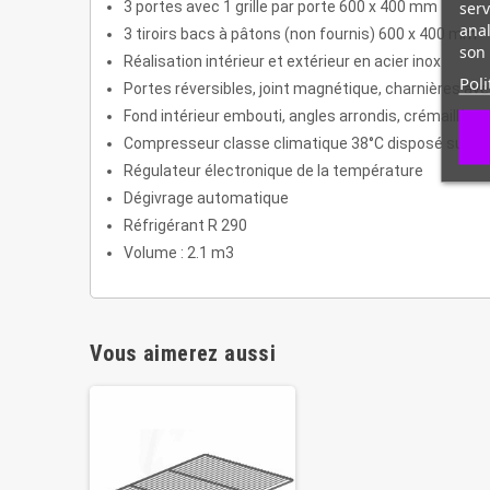
serv
3 portes avec 1 grille par porte 600 x 400 mm
anal
3 tiroirs bacs à pâtons (non fournis) 600 x 400 mm
son 
Réalisation intérieur et extérieur en acier inox
Poli
Portes réversibles, joint magnétique, charnières av
Fond intérieur embouti, angles arrondis, crémaillère e
Compresseur classe climatique 38°C disposé sur gliss
Régulateur électronique de la température
Dégivrage automatique
Réfrigérant R 290
Volume : 2.1 m3
Vous aimerez aussi