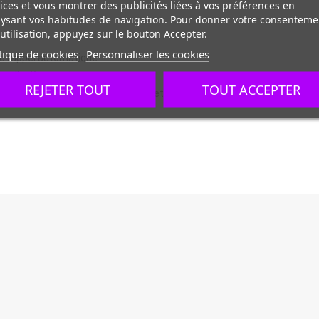
ices et vous montrer des publicités liées à vos préférences en
ysant vos habitudes de navigation. Pour donner votre consenteme
utilisation, appuyez sur le bouton Accepter.
tique de cookies
Personnaliser les cookies
ec rappel automatique
t glissières en inox
REJETER TOUT
TOUT ACCEPTER
ières extractibles (facilite l'entretien)