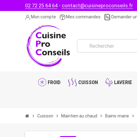
02 72 25 64 64
-
contact@cuisineproconseils.fr
Mon compte
Mes commandes
Demander un
FROID
CUISSON
LAVERIE
chevron_right
Cuisson
chevron_right
Maintien au chaud
chevron_right
Bains-marie
chevron_right