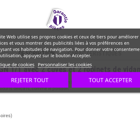
ite Web utilise ses propres cookies et ceux de tiers pour améliorer
ices et vous montrer des publicités liées à vos préférences en
ysant vos habitudes de navigation. Pour donner votre consenteme
DESCRIPTION
CARACTÉRISTIQUES
utilisation, appuyez sur le bouton Accepter.
tique de cookies
Personnaliser les cookies
N 1/1 avec 2 cuves et 2 robinets de vidang
REJETER TOUT
TOUT ACCEPTER
cevoir les 2 bacs GN1/1 (bacs non fournis). Il est équipé de 2 robinets
duits délicats, comme le poisson.
oires)