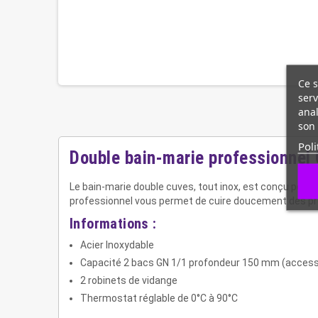
Ce s
serv
anal
son 
Poli
Double bain-marie professionnel G
Le bain-marie double cuves, tout inox, est conçu pour re
professionnel vous permet de cuire doucement des pro
Informations :
Acier Inoxydable
Capacité 2 bacs GN 1/1 profondeur 150 mm (access
2 robinets de vidange
Thermostat réglable de 0°C à 90°C