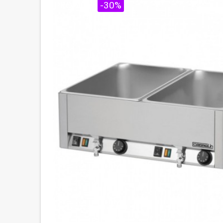
PROMO !
-30%