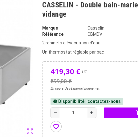
CASSELIN - Double bain-marie
vidange
Marque
Casselin
Référence
CBMDV
2 robinets d'évacuation d'eau
Un thermostat réglable par bac
419,30 €
HT
599,00 €
En cours de réapprovisionnement
Disponibilité : contactez-nous
new_releases
shopp
remove
add
favorite_border
zoom_out_map