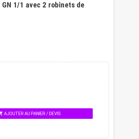
 GN 1/1 avec 2 robinets de
ing_cart
AJOUTER AU PANIER / DEVIS