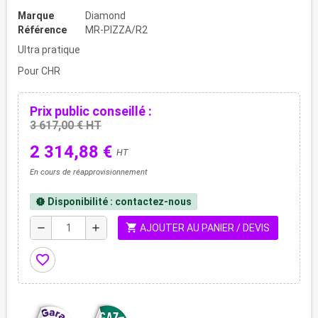
Marque
Diamond
Référence
MR-PIZZA/R2
Ultra pratique
Pour CHR
Prix public conseillé :
3 617,00 € HT
2 314,88 €
HT
En cours de réapprovisionnement
Disponibilité : contactez-nous
new_releases
shopping_cart
remove
add
AJOUTER AU PANIER / DEVIS
favorite_border