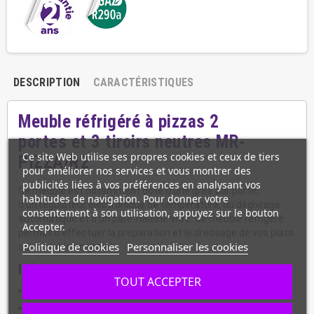
DESCRIPTION
CARACTÉRISTIQUES
Meuble réfrigéré à pizzas 2
portes et 3 tiroirs neutres MR-
Ce site Web utilise ses propres cookies et ceux de tiers
PIZZA/R2
pour améliorer nos services et vous montrer des
publicités liées à vos préférences en analysant vos
Ce meuble est notamment doté d’une grille par porte,
habitudes de navigation. Pour donner votre
d’un régulateur électronique de température, du dégivrage
consentement à son utilisation, appuyez sur le bouton
automatique et d’un pare-haleine vitré. Ce meuble réfrigéré
Accepter.
permet d'effectuer la préparation et le dressage de vos plats
Politique de cookies
Personnaliser les cookies
sur sa table en granit.
Informations :
TOUT ACCEPTER
Capacité : 6 x GN 1/4 (non fournis)
Plan de travail : Dessus granit