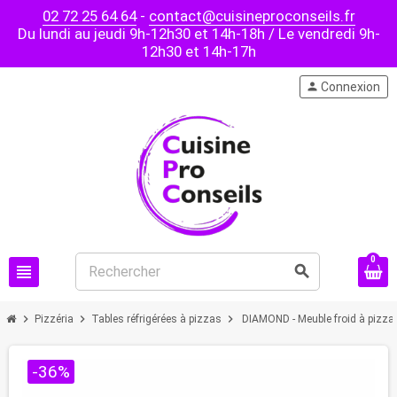
02 72 25 64 64
-
contact@cuisineproconseils.fr
Du lundi au jeudi 9h-12h30 et 14h-18h / Le vendredi 9h-
12h30 et 14h-17h
person
Connexion
0
view_headline
search
chevron_right
chevron_right
chevron_right
Pizzéria
Tables réfrigérées à pizzas
DIAMOND - Meuble froid à pizzas 
-36%