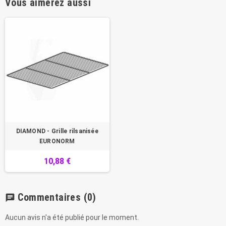
Vous aimerez aussi
DIAMOND - Grille rilsanisée
EURONORM
10,88 €
Commentaires
(0)
chat
Aucun avis n'a été publié pour le moment.