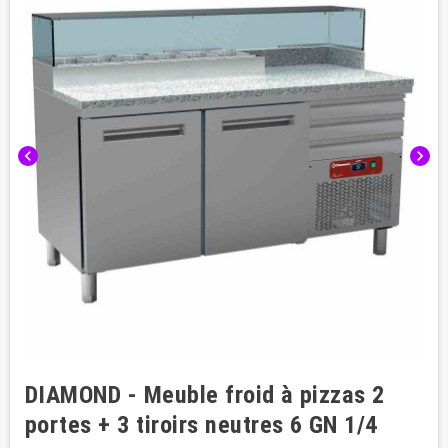
chevron_left
chevron_right
DIAMOND - Meuble froid à pizzas 2
portes + 3 tiroirs neutres 6 GN 1/4