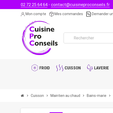
02 72 25 64 64
-
contact@cuisineproconseils.fr
Mon compte
Mes commandes
Demander un
FROID
CUISSON
LAVERIE
chevron_right
Cuisson
chevron_right
Maintien au chaud
chevron_right
Bains-marie
chevron_right