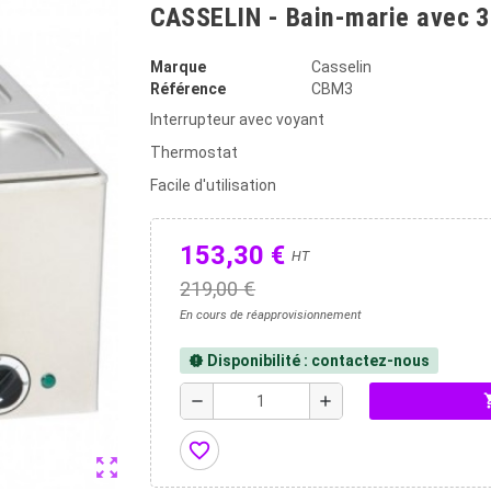
CASSELIN - Bain-marie avec 3
Marque
Casselin
Référence
CBM3
Interrupteur avec voyant
Thermostat
Facile d'utilisation
153,30 €
HT
219,00 €
En cours de réapprovisionnement
Disponibilité : contactez-nous
new_releases
shopp
remove
add
favorite_border
zoom_out_map