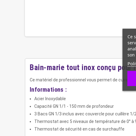
Ce s
serv
anal
son 
Poli
Bain-marie tout inox conçu pour 
Ce matériel de professionnel vous permet de cuire do
Informations :
Acier Inoxydable
Capacité GN 1/1 - 150 mm de profondeur
3 Bacs GN 1/3 inclus avec couvercle pour cuillère 1/2
Thermostat avec 5 niveaux de température de 0° à 
Thermostat de sécurité en cas de surchauffe