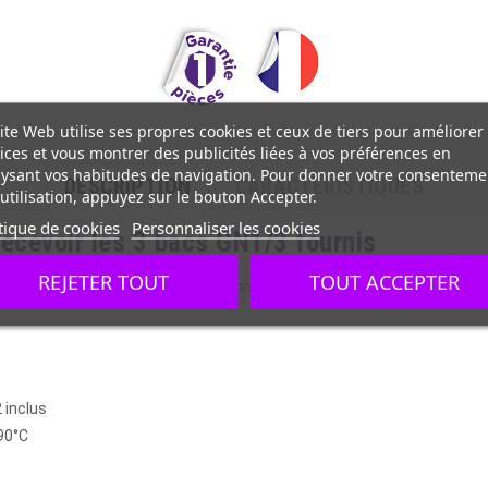
ite Web utilise ses propres cookies et ceux de tiers pour améliorer
ices et vous montrer des publicités liées à vos préférences en
ysant vos habitudes de navigation. Pour donner votre consenteme
DESCRIPTION
CARACTÉRISTIQUES
utilisation, appuyez sur le bouton Accepter.
tique de cookies
Personnaliser les cookies
recevoir les 3 bacs GN1/3 fournis
REJETER TOUT
TOUT ACCEPTER
ucement des produits délicats comme le poisson.
 inclus
90°C