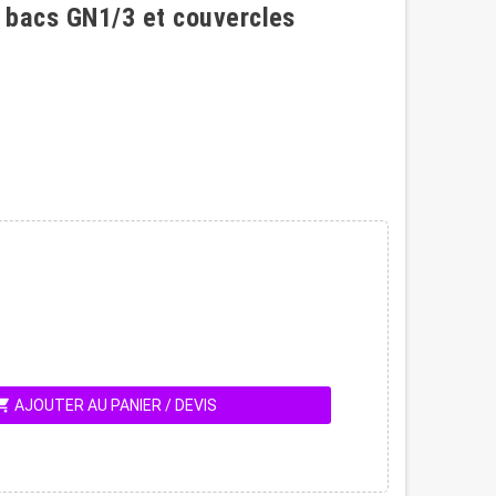
 bacs GN1/3 et couvercles
ing_cart
AJOUTER AU PANIER / DEVIS