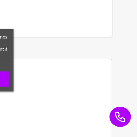
 nos
nt à