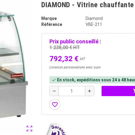
DIAMOND - Vitrine chauffante
Marque
Diamond
Référence
VBE-211
Prix public conseillé :
1 238,00 € HT
792,32 €
HT
Livraison personnalisée avec suivi
En stock, expéditions sous 24 à 48 heu
check
shopp
remove
add
favorite_border
zoom_out_map