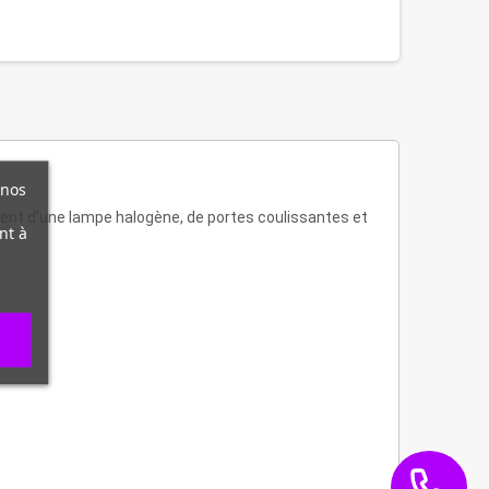
 nos
ment d’une lampe halogène, de portes coulissantes et
nt à