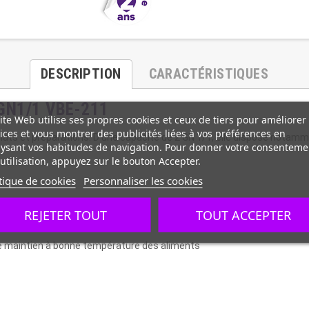
DESCRIPTION
CARACTÉRISTIQUES
xGN1/1 VBE-211
ite Web utilise ses propres cookies et ceux de tiers pour améliorer
ices et vous montrer des publicités liées à vos préférences en
plats et préparations. D’une capacité de 2 GN 1/1, elle dispose notam
ysant vos habitudes de navigation. Pour donner votre consenteme
utilisation, appuyez sur le bouton Accepter.
tique de cookies
Personnaliser les cookies
REJETER TOUT
TOUT ACCEPTER
r.
e maintien à bonne température des aliments