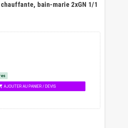
 chauffante, bain-marie 2xGN 1/1
res
ing_cart
AJOUTER AU PANIER / DEVIS