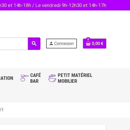
2h30 et 14h-18h / Le vendredi 9h-12h30 et 14h-17h
0
search
person
Connexion
0,00 €
CAFÉ
PETIT MATÉRIEL
ATION
BAR
MOBILIER
/1