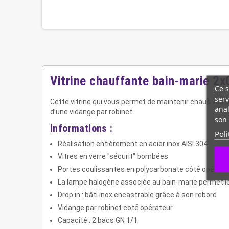
Vitrine chauffante bain-marie 2
Ce s
serv
Cette vitrine qui vous permet de maintenir chaud vos 
anal
d’une vidange par robinet.
son 
Informations :
Poli
Réalisation entièrement en acier inox AISI 304
Vitres en verre "sécurit" bombées
Portes coulissantes en polycarbonate côté opérateu
La lampe halogène associée au bain-marie permet l
Drop in : bâti inox encastrable grâce à son rebord
Vidange par robinet coté opérateur
Capacité : 2 bacs GN 1/1