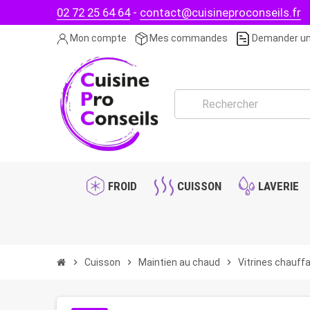
02 72 25 64 64
-
contact@cuisineproconseils.fr
Mon compte
Mes commandes
Demander un
FROID
CUISSON
LAVERIE
chevron_right
Cuisson
chevron_right
Maintien au chaud
chevron_right
Vitrines chauff